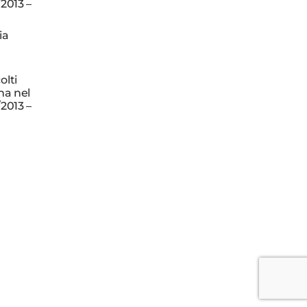
/2013 –
ia
olti
na nel
/2013 –