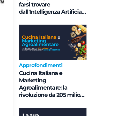
farsi trovare
dall'Intelligenza Artificiale
è una questione di
Governance e non di
parole chiave
Approfondimenti
Cucina Italiana e
Marketing
Agroalimentare: la
rivoluzione da 205 milioni
per trasformare la tavola
in asset geopolitico