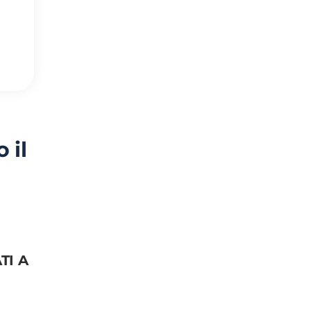
 il
TI A