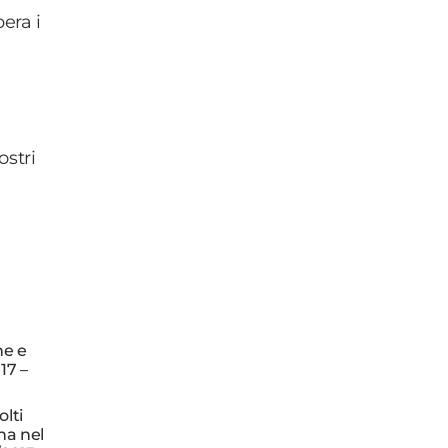
era i
ostri
ne e
17 –
olti
na nel