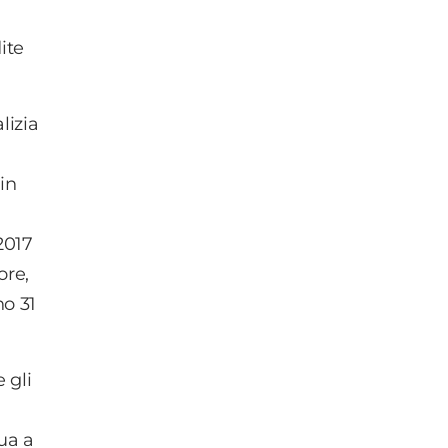
dite
lizia
in
2017
ore,
o 31
 gli
ua a