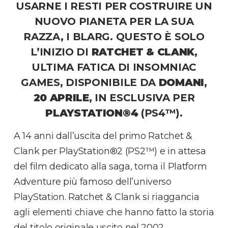
USARNE I RESTI PER COSTRUIRE UN
NUOVO PIANETA PER LA SUA
RAZZA, I BLARG. QUESTO È SOLO
L’INIZIO DI
RATCHET & CLANK
,
ULTIMA FATICA DI INSOMNIAC
GAMES, DISPONIBILE DA
DOMANI
,
20 APRILE
, IN ESCLUSIVA PER
PLAYSTATION®4
(PS4™).
A 14 anni dall’uscita del primo Ratchet &
Clank per PlayStation®2 (PS2™) e in attesa
del film dedicato alla saga, torna il Platform
Adventure più famoso dell’universo
PlayStation. Ratchet & Clank si riaggancia
agli elementi chiave che hanno fatto la storia
del titolo originale uscito nel 2002,