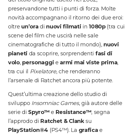
preservandone tutti i punti di forza. Molte
novità accompagnano il ritorno dei due eroi:
oltre
un’ora
di
nuovi filmati
in
1080p
(tra cui
scene del film che uscirà nelle sale
cinematografiche di tutto il mondo),
nuovi
pianeti
da scoprire, sorprendenti
fasi di
volo
,
personaggi
e
armi mai viste prima
,
tra cui il
Pixelatore
, che renderanno
l’arsenale di Ratchet ancora più potente.
Quest’ultima creazione dello studio di
sviluppo
Insomniac Games
, già autore delle
serie di
Spyro™
e
Resistance™
, segna
l’approdo di
Ratchet & Clank
su
PlayStation®4
(PS4™). La
grafica
e