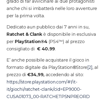
grado di far avvicinare ai due protagonisti
anche chi si imbatterà nelle loro avventure
per la prima volta.
Dedicato aun pubblico dai 7 anni in su,
Ratchet & Clank
è disponibile in esclusiva
per
PlayStation®4
(PS4™) al prezzo
consigliato di
€ 40.99
.
E’ anche possibile acquistare il gioco in
formato digitale da PlayStation®Store
[2]
, al
prezzo di
€34,99,
accedendo al sito:
https://store.playstation.com/#!/it-
it/giochi/ratchet-clank/cid=EP9000-
CUSA01073_00-RATCHETPSNPREORD