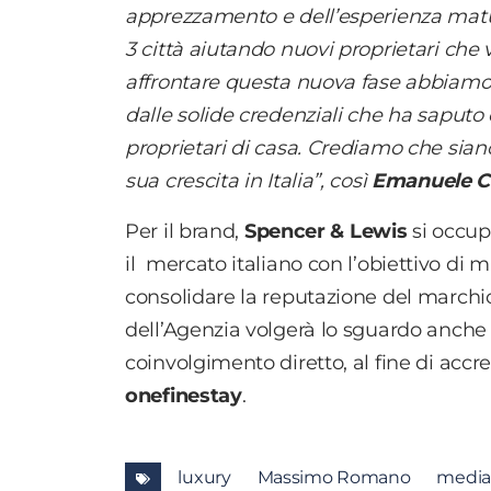
apprezzamento e dell’esperienza matur
3 città aiutando nuovi proprietari che v
affrontare questa nuova fase abbiamo 
dalle solide credenziali che ha saputo c
proprietari di casa. Crediamo che siano
sua crescita in Italia”, così
Emanuele Ca
Per il brand,
Spencer & Lewis
si occupe
il mercato italiano con l’obiettivo di mi
consolidare la reputazione del marchio
dell’Agenzia volgerà lo sguardo anche ve
coinvolgimento diretto, al fine di accre
onefinestay
.
luxury
Massimo Romano
media 