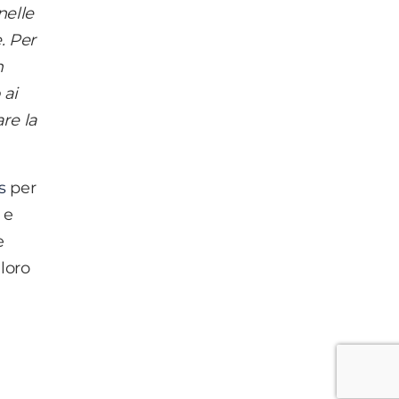
nelle
. Per
m
 ai
re la
s
per
 e
e
 loro