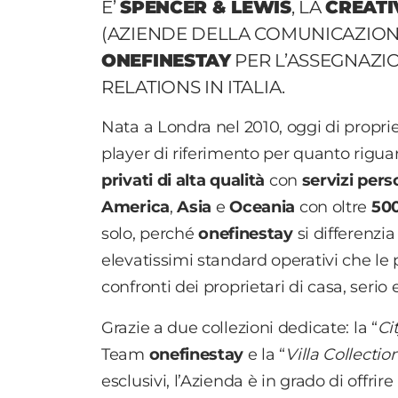
E’
SPENCER & LEWIS
, LA
CREATI
(AZIENDE DELLA COMUNICAZIONE
ONEFINESTAY
PER L’ASSEGNAZIO
RELATIONS IN ITALIA.
Nata a Londra nel 2010, oggi di propri
player di riferimento per quanto riguar
privati di alta qualità
con
servizi pers
America
,
Asia
e
Oceania
con oltre
500
solo, perché
onefinestay
si differenzia
elevatissimi standard operativi che le 
confronti dei proprietari di casa, serio 
Grazie a due collezioni dedicate: la “
Ci
Team
onefinestay
e la “
Villa Collectio
esclusivi, l’Azienda è in grado di offri