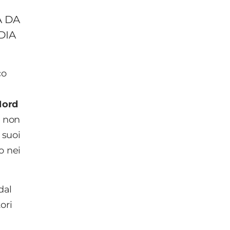
A DA
DIA
co
Nord
a non
 suoi
o nei
dal
ori