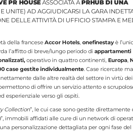
VE PR HOUSE
ASSOCIATA A
PRHUB DI UNA
 UNITE) AD AGGIUDICARSI LA GARA INDETT
NE DELLE ATTIVITÀ DI UFFICIO STAMPA E ME
età della francese
Accor Hotels
,
onefinestay
è l’uni
da l’affitto di breve/lungo periodo di
appartamenti
onalizzati,
operativo in quattro continenti,
Europa
,
0 case gestite individualmente
. Case ricercate m
 nettamente dalle altre realtà del settore in virtù dei
permettono di offrire un servizio attento e scrupolos
ed esperienziale verso gli ospiti.
ty Collection
”, le cui case sono gestite direttamente 
n
”, immobili affidati alle cure di un network di operat
re una personalizzazione dettagliata per ogni fase del