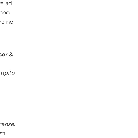
re ad
vono
he ne
cer &
ompito
renze.
ro