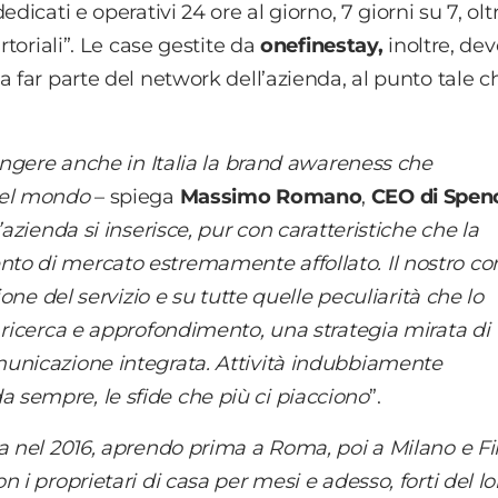
dicati e operativi 24 ore al giorno, 7 giorni su 7, olt
rtoriali”. Le case gestite da
onefinestay,
inoltre, de
a far parte del network dell’azienda, al punto tale c
iungere anche in Italia la brand awareness che
del mondo
– spiega
Massimo Romano
,
CEO di Spen
’azienda si inserisce, pur con caratteristiche che la
to di mercato estremamente affollato. Il nostro c
ione del servizio e su tutte quelle peculiarità che lo
 ricerca e approfondimento, una strategia mirata di
municazione integrata. Attività indubbiamente
sempre, le sfide che più ci piacciono
”.
ia nel 2016, aprendo prima a Roma, poi a Milano e Fi
 i proprietari di casa per mesi e adesso, forti del lo