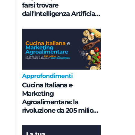
farsi trovare
dall'Intelligenza Artificiale
è una questione di
Governance e non di
parole chiave
Approfondimenti
Cucina Italiana e
Marketing
Agroalimentare: la
rivoluzione da 205 milioni
per trasformare la tavola
in asset geopolitico