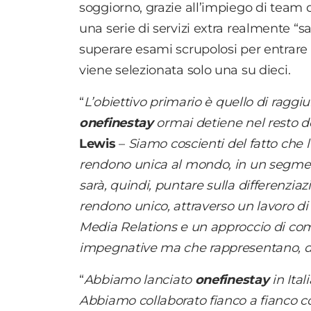
soggiorno, grazie all’impiego di team de
una serie di servizi extra realmente “sa
superare esami scrupolosi per entrare 
viene selezionata solo una su dieci.
“
L’obiettivo primario è quello di ragg
onefinestay
ormai detiene nel resto 
Lewis
–
Siamo coscienti del fatto che l
rendono unica al mondo, in un segmen
sarà, quindi, puntare sulla differenziaz
rendono unico, attraverso un lavoro di
Media Relations e un approccio di co
impegnative ma che rappresentano, da 
“
Abbiamo lanciato
onefinestay
in Ital
Abbiamo collaborato fianco a fianco con