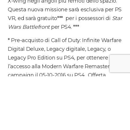
X-wing negli angoli più remoti dello spazio.
Questa nuova missione sarà esclusiva per PS
VR, ed sarà gratuito*** per i possessori di
Star
Wars Battlefront
per PS4. ***
* Pre-acquisto di Call of Duty: Infinite Warfare
Digital Deluxe, Legacy digitale, Legacy, o
Legacy Pro Edition su PS4, per ottenere
l’accesso alla Modern Warfare Remastered
campaign il 05-10-2016 su PS4. Offerta
disponibile su PSN e presso I rivenditori
convenzionati.
** Le funioni VR richiedono il casco
PlayStation VR e PlayStation camera.
***Richiede
Star Wars
Battlefront per PS4™,