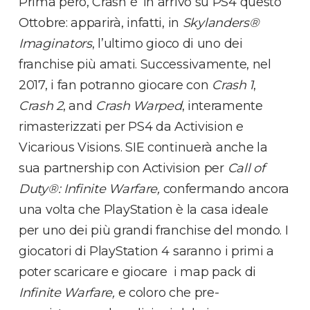
Prima però, Crash è’ in arrivo su PS4 questo
Ottobre: apparirà, infatti, in
Skylanders®
Imaginators
, l’ultimo gioco di uno dei
franchise più amati. Successivamente, nel
2017, i fan potranno giocare con
Crash 1
,
Crash 2
, and
Crash Warped
, interamente
rimasterizzati per PS4 da Activision e
Vicarious Visions. SIE continuerà anche la
sua partnership con Activision per
Call of
Duty®: Infinite Warfare,
confermando ancora
una volta che PlayStation è la casa ideale
per uno dei più grandi franchise del mondo. I
giocatori di PlayStation 4 saranno i primi a
poter scaricare e giocare i map pack di
Infinite Warfare,
e coloro che pre-