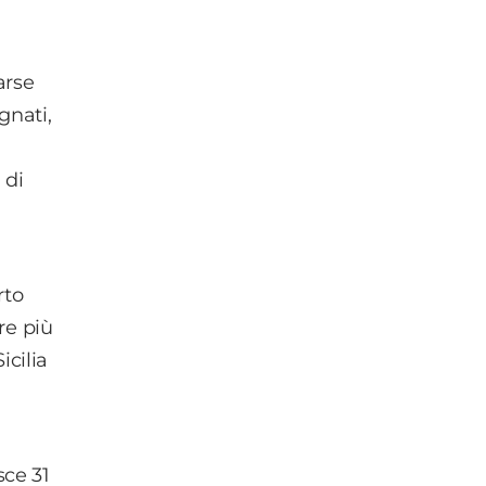
arse
gnati,
 di
rto
re più
icilia
sce 31