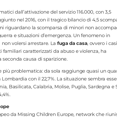
atici dall’attivazione del servizio 116.000, con 3,5
iunto nel 2016, con il tragico bilancio di 4,5 scomp
zioni riguardano la scomparsa di minori non accompa
à, guerra e situazioni d’emergenza. Un fenomeno in
non volersi arrestare. La
fuga da casa
, ovvero i casi
 familiari caratterizzati da abuso e violenza, ha
a seconda causa di sparizione.
gione più problematica: da sola raggiunge quasi un qua
lla Lombardia con il 22,7%. La situazione sembra esse
ia, Basilicata, Calabria, Molise, Puglia, Sardegna e S
4,4%.
rope
ropeo da Missing Children Europe, network che riuni