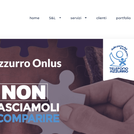
home
S&L
servizi
clienti
portfolio