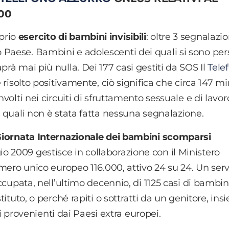
00
prio
esercito di bambini invisibili
: oltre 3 segnalazio
 Paese. Bambini e adolescenti dei quali si sono per
prà mai più nulla. Dei 177 casi gestiti da SOS Il
Tele
è risolto positivamente, ciò significa che circa 147 mi
nvolti nei circuiti di sfruttamento sessuale e di lavor
i quali non è stata fatta nessuna segnalazione.
a Giornata Internazionale dei bambini scomparsi
io 2009 gestisce in collaborazione con il Ministero
numero unico europeo 116.000, attivo 24 su 24. Un serv
occupata, nell’ultimo decennio, di 1125 casi di bambin
stituto, o perché rapiti o sottratti da un genitore, in
rovenienti dai Paesi extra europei.