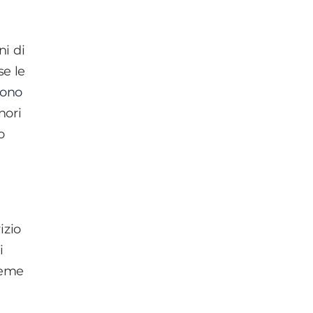
ni di
se le
fono
nori
o
izio
i
sieme