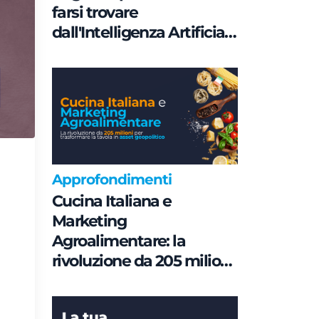
farsi trovare
dall'Intelligenza Artificiale
è una questione di
Governance e non di
parole chiave
Approfondimenti
Cucina Italiana e
Marketing
Agroalimentare: la
rivoluzione da 205 milioni
per trasformare la tavola
in asset geopolitico