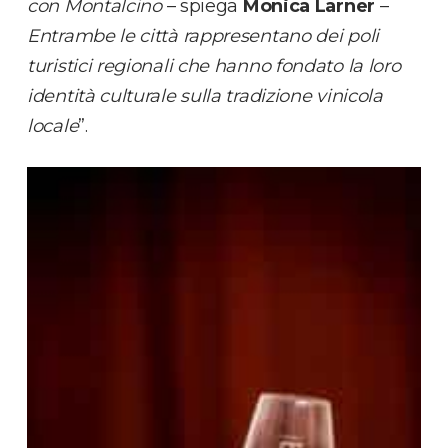
con Montalcino
– spiega
Monica Larner
–
Entrambe le città rappresentano dei poli
turistici regionali che hanno fondato la loro
identità culturale sulla tradizione vinicola
locale
”.