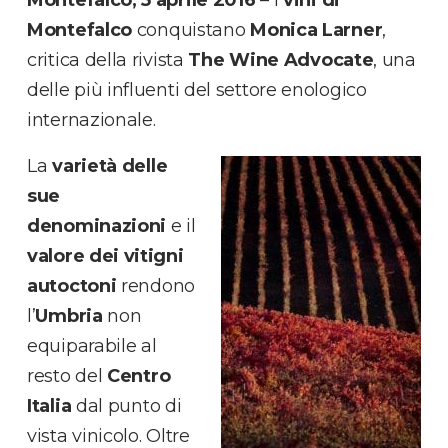
Montefalco, 5 aprile 2016
– I
vini di
Montefalco
conquistano
Monica Larner
,
critica della rivista
The Wine Advocate
, una
delle più influenti del settore enologico
internazionale.
La
varietà delle
sue
denominazioni
e il
valore dei vitigni
autoctoni
rendono
l’
Umbria
non
equiparabile al
resto del
Centro
Italia
dal punto di
vista vinicolo. Oltre