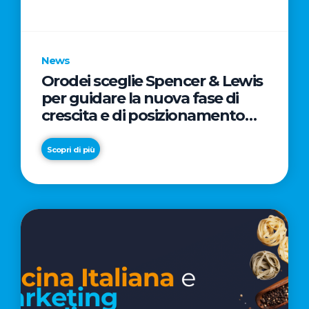
parole
chiave
News
Orodei sceglie Spencer & Lewis
per guidare la nuova fase di
crescita e di posizionamento
del brand
Scopri di più