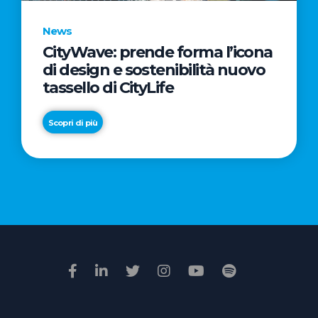
News
CityWave: prende forma l’icona
News
di design e sostenibilità nuovo
Premio
tassello di CityLife
Film
Impresa
Scopri di più
2026:
“Passione
Scopri di più
di
famiglia”
vince
il
voto
della
giuria
popolare
online