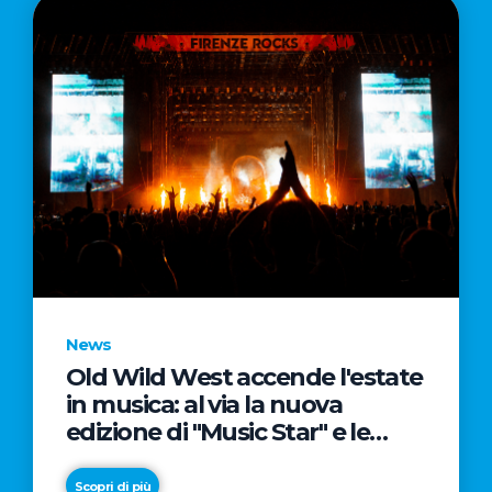
News
Old Wild West accende l'estate
in musica: al via la nuova
edizione di "Music Star" e le
prestigiose partnership con
Radio Italia e Live Nation
Scopri di più