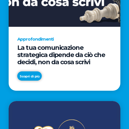
AL
CINEMA
NELLA
CAMPAGNA
DIRETTA
Approfondimenti
DAL
La tua comunicazione
REGISTA
strategica dipende da ciò che
PREMIO
decidi, non da cosa scrivi
OSCAR®
TAIKA
Scopri di più
WAITITI