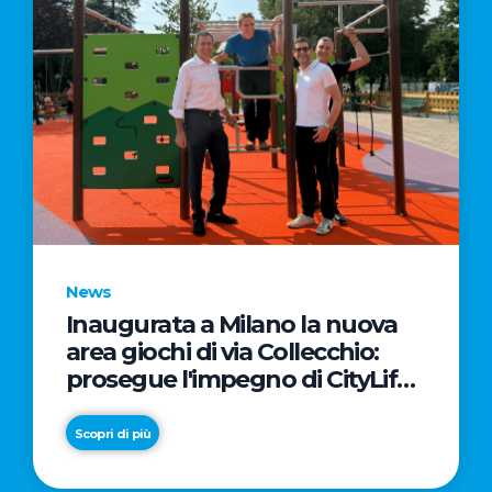
News
Inaugurata a Milano la nuova
area giochi di via Collecchio:
prosegue l'impegno di CityLife
e SmartCityLife per gli spazi
pubblici del Municipio 8
Scopri di più