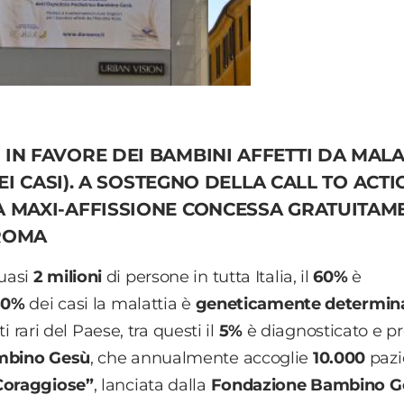
IN FAVORE DEI BAMBINI AFFETTI DA MALA
DEI CASI). A SOSTEGNO DELLA CALL TO ACT
A MAXI-AFFISSIONE CONCESSA GRATUITAM
 ROMA
uasi
2 milioni
di persone in tutta Italia, il
60%
è
80%
dei casi la malattia è
geneticamente determin
ti rari del Paese, tra questi il
5%
è diagnosticato e p
mbino Gesù
, che annualmente accoglie
10.000
pazi
Coraggiose”
, lanciata dalla
Fondazione Bambino G