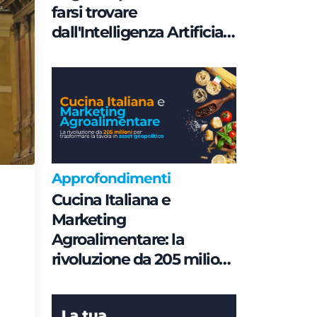
farsi trovare
dall'Intelligenza Artificiale
è una questione di
Governance e non di
parole chiave
Approfondimenti
Cucina Italiana e
Marketing
Agroalimentare: la
rivoluzione da 205 milioni
per trasformare la tavola
in asset geopolitico