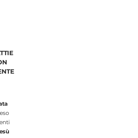
TTIE
ION
ENTE
ata
reso
enti
esù