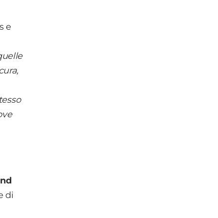
s e
quelle
cura,
tesso
ove
und
e di