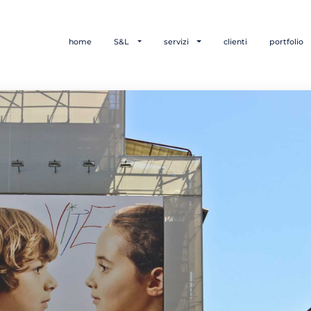
home
S&L
servizi
clienti
portfolio