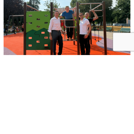
News
Inaugurata a Milano la nuova area giochi
di via Collecchio: prosegue l'impegno di
CityLife e SmartCityLife per gli spazi
pubblici del Municipio 8