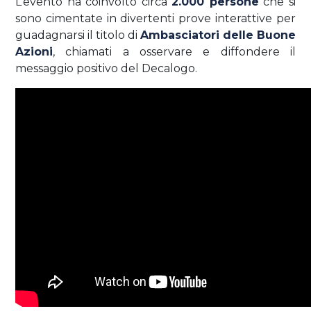
L’evento ha coinvolto circa
2.000 persone
che si
sono cimentate in divertenti prove interattive per
guadagnarsi il titolo di
Ambasciatori delle Buone
Azioni
, chiamati a osservare e diffondere il
messaggio positivo del Decalogo.