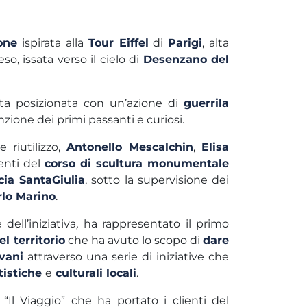
ione
ispirata alla
Tour Eiffel
di
Parigi
, alta
eso, issata verso il cielo di
Desenzano del
ata posizionata con un’azione di
guerrila
nzione dei primi passanti e curiosi.
e riutilizzo,
Antonello Mescalchin
,
Elisa
enti del
corso di scultura monumentale
cia SantaGiulia
, sotto la supervisione dei
rlo Marino
.
dell’iniziativa
,
ha rappresentato il primo
l territorio
che ha avuto lo scopo di
dare
vani
attraverso una serie di iniziative che
tistiche
e
culturali locali
.
“Il Viaggio” che ha portato i clienti del