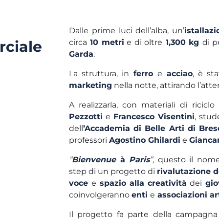
Dalle prime luci dell’alba, un’
istallaz
ciale
circa
10 metri
e di oltre
1,300 kg
di p
Garda
.
La struttura, in
ferro
e
acciao
, è st
marketing
nella notte, attirando l’atte
A realizzarla, con materiali di riciclo 
Pezzotti
e
Francesco Visentini
, stud
dell
’Accademia di Belle Arti di Bres
professori
Agostino Ghilardi
e
Gianca
“
Bienvenue
à
Paris
”,
questo il nome 
step di un progetto di
rivalutazione de
voce
e
spazio alla creatività
dei
gio
coinvolgeranno
enti
e
associazioni ar
Il progetto fa parte della campagna 