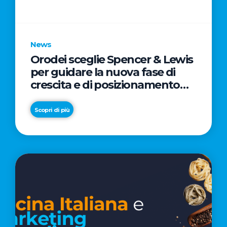
parole
chiave
News
Orodei sceglie Spencer & Lewis
per guidare la nuova fase di
crescita e di posizionamento
del brand
Scopri di più