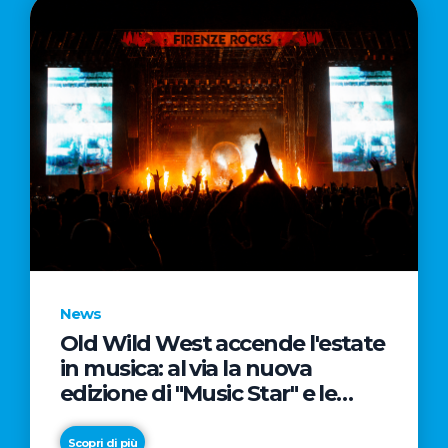
News
Old Wild West accende l'estate
in musica: al via la nuova
edizione di "Music Star" e le
prestigiose partnership con
Radio Italia e Live Nation
Scopri di più