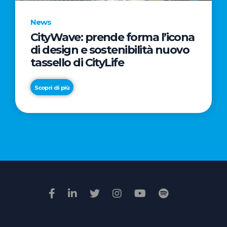
News
CityWave: prende forma l’icona
News
di design e sostenibilità nuovo
Premio
tassello di CityLife
Film
Impresa
Scopri di più
2026:
“Passione
Scopri di più
di
famiglia”
vince
il
voto
della
giuria
popolare
online