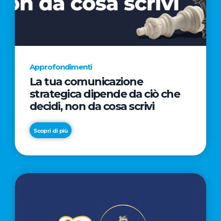
AL
CINEMA
NELLA
CAMPAGNA
DIRETTA
Approfondimenti
DAL
La tua comunicazione
REGISTA
strategica dipende da ciò che
PREMIO
decidi, non da cosa scrivi
OSCAR®
TAIKA
Scopri di più
WAITITI