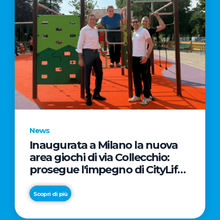
News
Inaugurata a Milano la nuova
area giochi di via Collecchio:
prosegue l'impegno di CityLife
e SmartCityLife per gli spazi
pubblici del Municipio 8
Scopri di più