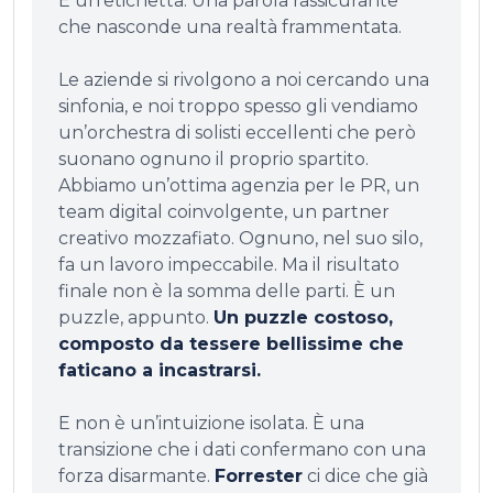
È un’etichetta. Una parola rassicurante
che nasconde una realtà frammentata.
Le aziende si rivolgono a noi cercando una
sinfonia, e noi troppo spesso gli vendiamo
un’orchestra di solisti eccellenti che però
suonano ognuno il proprio spartito.
Abbiamo
un’ottima agenzia per le PR
,
un
team digital coinvolgente
, un partner
creativo mozzafiato. Ognuno, nel suo silo,
fa un lavoro impeccabile. Ma il risultato
finale non è la somma delle parti. È un
puzzle, appunto.
Un puzzle costoso,
composto da tessere bellissime che
faticano a incastrarsi.
E non è un’intuizione isolata. È una
transizione che i dati confermano con una
forza disarmante.
Forrester
ci dice che già