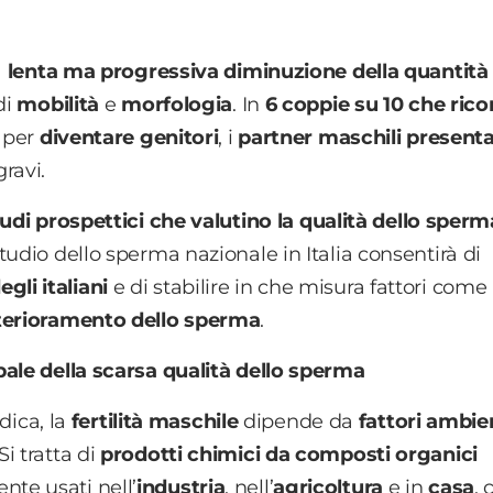
a
lenta ma progressiva diminuzione della quantità
di
mobilità
e
morfologia
. In
6 coppie su 10 che ric
a per
diventare genitori
, i
partner maschili present
ravi.
udi prospettici che valutino la qualità dello sperm
 studio dello sperma nazionale in Italia consentirà di
gli italiani
e di stabilire in che misura fattori come
eterioramento dello sperma
.
pale della scarsa qualità dello sperma
edica, la
fertilità maschile
dipende da
fattori ambie
 Si tratta di
prodotti chimici
da composti organici
te usati nell’
industria
, nell’
agricoltura
e in
casa
, 