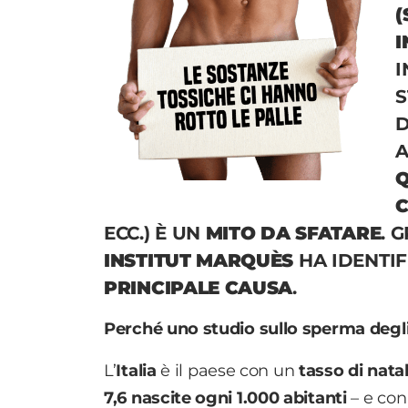
(
I
I
S
D
A
Q
ECC.) È UN
MITO DA SFATARE
. 
INSTITUT MARQUÈS
HA IDENTIF
PRINCIPALE CAUSA
.
Perché uno studio sullo sperma degli 
L’
Italia
è il paese con un
tasso di natal
7,6 nascite ogni 1.000 abitanti
– e co