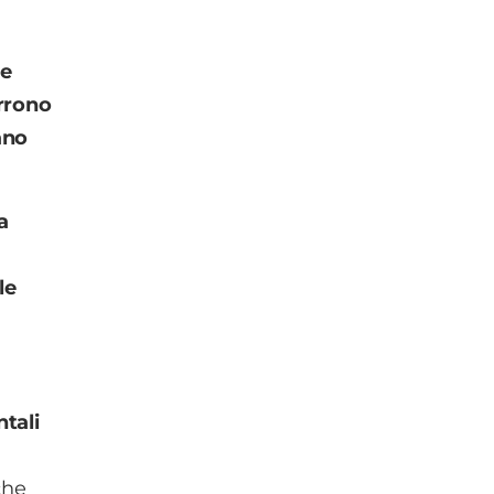
 e
orrono
ano
a
le
ntali
che