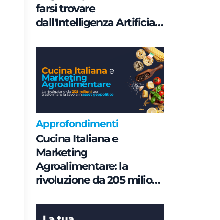
farsi trovare
dall'Intelligenza Artificiale
è una questione di
Governance e non di
parole chiave
Approfondimenti
Cucina Italiana e
Marketing
Agroalimentare: la
rivoluzione da 205 milioni
per trasformare la tavola
in asset geopolitico