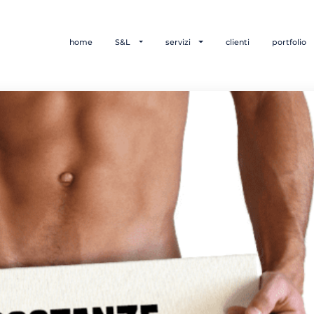
home
S&L
servizi
clienti
portfolio