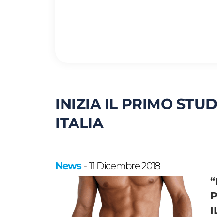
INIZIA IL PRIMO STU
ITALIA
News
11 Dicembre 2018
-
“
P
I