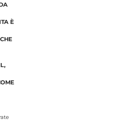
 DA
TA È
CHE
L,
OME
rate