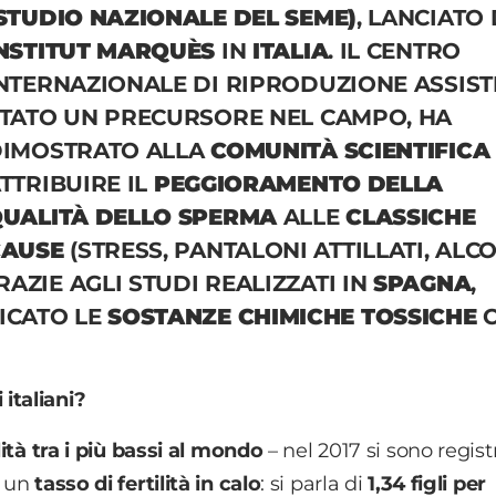
STUDIO NAZIONALE DEL SEME)
, LANCIATO
NSTITUT MARQUÈS
IN
ITALIA
. IL CENTRO
NTERNAZIONALE DI RIPRODUZIONE ASSISTI
TATO UN PRECURSORE NEL CAMPO, HA
IMOSTRATO ALLA
COMUNITÀ SCIENTIFICA
TTRIBUIRE IL
PEGGIORAMENTO DELLA
UALITÀ DELLO SPERMA
ALLE
CLASSICHE
CAUSE
(STRESS, PANTALONI ATTILLATI, ALCO
GRAZIE AGLI STUDI REALIZZATI IN
SPAGNA
,
ICATO LE
SOSTANZE CHIMICHE TOSSICHE
C
italiani?
ità tra i più bassi al mondo
– nel 2017 si sono regist
n un
tasso di fertilità in calo
: si parla di
1,34 figli per