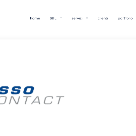
home
S&L
servizi
clienti
portfolio