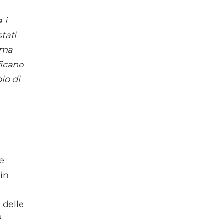
,
 i
tati
, ma
ficano
io di
e
 in
i
 delle