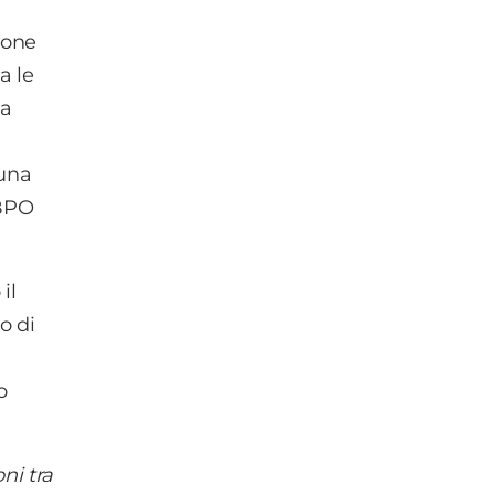
ione
da le
la
 una
 BPO
il
o di
o
ni tra