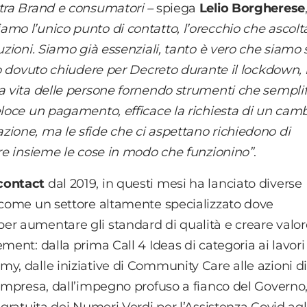
 tra Brand e consumatori –
spiega
Lelio Borgherese
amo l’unico punto di contatto, l’orecchio che ascolta
uzioni. Siamo già essenziali, tanto è vero che siamo s
nno dovuto chiudere per Decreto durante il lockdown
la vita delle persone fornendo strumenti che sempli
eloce un pagamento, efficace la richiesta di un camb
zione, ma le sfide che ci aspettano richiedono di
ire insieme le cose in modo che funzionino”
.
contact
dal 2019, in questi mesi ha lanciato diverse
O come un settore altamente specializzato dove
er aumentare gli standard di qualità e creare valor
ment: dalla prima Call 4 Ideas di categoria ai lavori
y, dalle iniziative di Community Care alle azioni d
 impresa, dall’impegno profuso a fianco del Governo,