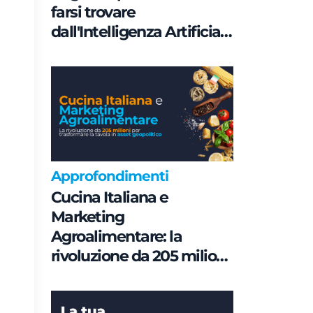
farsi trovare
dall'Intelligenza Artificiale
è una questione di
Governance e non di
parole chiave
Approfondimenti
Cucina Italiana e
Marketing
Agroalimentare: la
rivoluzione da 205 milioni
per trasformare la tavola
in asset geopolitico