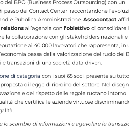
o dei BPO (Business Process Outsourcing) con un
di passo dei Contact Center, raccontandone l’evoluz
 Brand e Pubblica Amministrazione.
Assocontact
affi
relations
all’agenzia con
l’obiettivo
di consolidare 
are la collaborazione con gli stakeholders nazionali e
 reputazione ai 40.000 lavoratori che rappresenta, in
ell’economia passa dalla valorizzazione del ruolo dei
 e transazioni di una società data driven.
one di categoria
con i suoi 65 soci, presente su tutto 
 proposta di legge di riordino del settore. Nel disegn
ovazione e del rispetto delle regole ruotano intorno
Qualità che certifica le aziende virtuose discriminand
alità.
re lo scambio di informazioni e agevolare le transazio