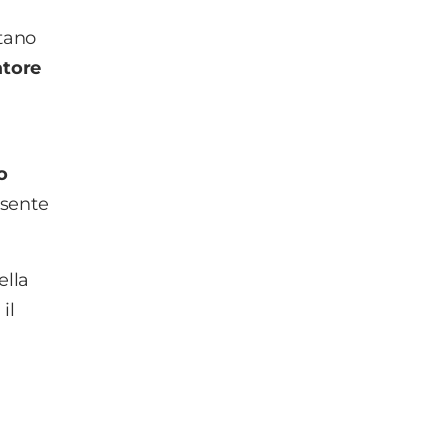
tano
atore
o
esente
ella
il
a