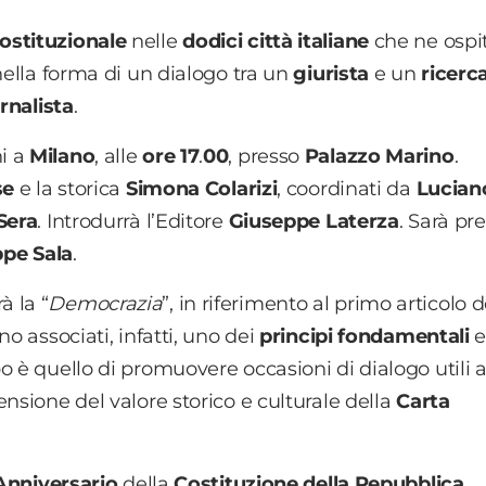
ostituzionale
nelle
dodici città italiane
che ne ospi
 nella forma di un dialogo tra un
giurista
e un
ricerc
rnalista
.
i a
Milano
, alle
ore 17
.
00
, presso
Palazzo Marino
.
se
e la storica
Simona Colarizi
, coordinati da
Lucian
Sera
. Introdurrà l’Editore
Giuseppe
Laterza
. Sarà pr
pe Sala
.
 la “
Democrazia
”, in riferimento al primo articolo d
no associati, infatti, uno dei
principi fondamentali
e 
po è quello di promuovere occasioni di dialogo utili 
nsione del valore storico e culturale della
Carta
Anniversario
della
Costituzione della Repubblica