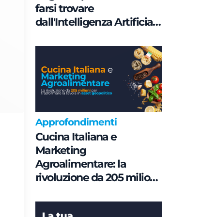
farsi trovare
dall'Intelligenza Artificiale
è una questione di
Governance e non di
parole chiave
Approfondimenti
Cucina Italiana e
Marketing
Agroalimentare: la
rivoluzione da 205 milioni
per trasformare la tavola
in asset geopolitico