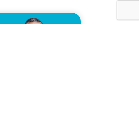
ews
RONERI: 10 ANNI DI
NNOVAZIONE E 100