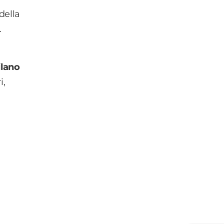
della
.
lano
i,