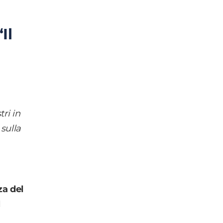
Il
ri in
 sulla
a del
l