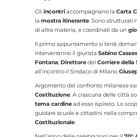
Gli
incontri
accompagnano la
Carta C
la
mostra
itinerante
. Sono strutturati
di altra materia, e coordinati da un
gio
Il primo appuntamento si terrà doman
Interverranno il giurista
Sabino Casse
Fontana
,
Direttore
del
Corriere della 
all’incontro il Sindaco di Milano
Giusep
Argomento del confronto milanese sarà
Costituzione
. A ciascuna delle città so
tema cardine
ad esso ispirato. Lo sco
guidare scuole e cittadini nella compre
Costituzionale
.
Nell’anno delle celebrazioni per il
70° 