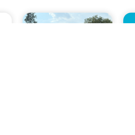
News
N
Inaugurata a Milano la
F
nuova area giochi di
I