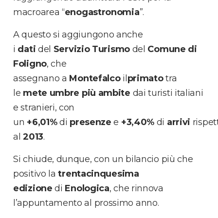
macroarea “
enogastronomia
”.
A questo si aggiungono anche
i
dati
del
Servizio Turismo
del
Comune di
Foligno
, che
assegnano
a
Montefalco
il
primato
tra
le
mete umbre più ambite
dai turisti italiani
e stranieri, con
un
+6,01%
di
presenze
e
+3,40%
di
arrivi
rispet
al
2013
.
Si chiude, dunque, con un bilancio più che
positivo la
trentacinquesima
edizione
di
Enologica
, che rinnova
l’appuntamento al prossimo anno.