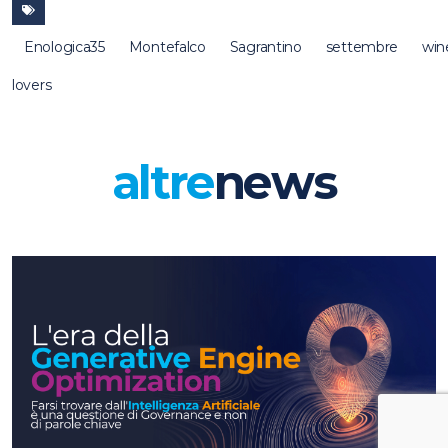
Enologica35
Montefalco
Sagrantino
settembre
win
lovers
altre
news