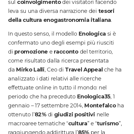
sul
coinvolgimento
dei visitatori facendo
leva su una diversa narrazione dei
tesori
della cultura enogastronomia italiana
.
In questo senso, il modello
Enologica
si è
confermato uno degli esempi più riusciti
di
promozione
e
racconto
del territorio,
come risultato dalla ricerca presentata
da
Mirko
Lalli
, Ceo di
Travel Appeal
che ha
analizzato i dati relativi alle ricerche
effettuate online in tutto il mondo: nel
periodo che ha preceduto
Enologica35
, 1
gennaio – 17 settembre 2014,
Montefalco
ha
ottenuto l’
82%
di
giudizi positivi
nelle
macroaree tematiche “
cultura
” e “
turismo
”,
raggiungendo addirittura l’
85%
per la