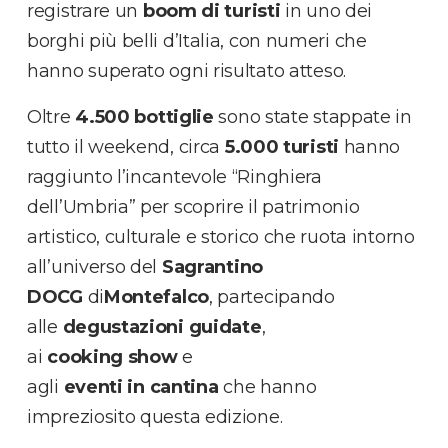
registrare un
boom di turisti
in uno dei
borghi più belli d’Italia, con numeri che
hanno superato ogni risultato atteso.
Oltre
4.500 bottiglie
sono state stappate in
tutto il weekend, circa
5.000 turisti
hanno
raggiunto l’incantevole “Ringhiera
dell’Umbria” per scoprire il patrimonio
artistico, culturale e storico che ruota intorno
all’universo del
Sagrantino
DOCG
di
Montefalco
, partecipando
alle
degustazioni
guidate
,
ai
cooking
show
e
agli
eventi
in
cantina
che hanno
impreziosito questa edizione.