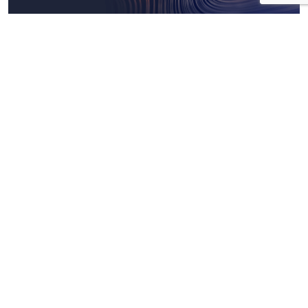
Approfondimenti
L'era della Generative Engine
Optimization: farsi trovare
dall'Intelligenza Artificiale è una
questione di Governance e non di parole
chiave