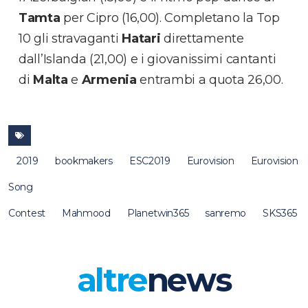
Tamta
per Cipro (16,00). Completano la Top
10 gli stravaganti
Hatari
direttamente
dall’Islanda (21,00) e i giovanissimi cantanti
di
Malta
e
Armenia
entrambi a quota 26,00.
2019
bookmakers
ESC2019
Eurovision
Eurovision
Song
Contest
Mahmood
Planetwin365
sanremo
SKS365
altre
news