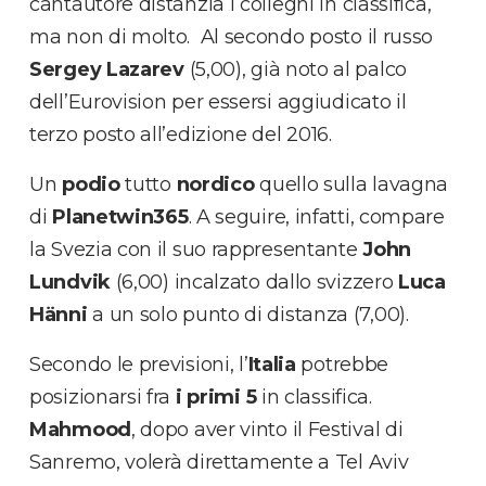
cantautore distanzia i colleghi in classifica,
ma non di molto. Al secondo posto il russo
Sergey Lazarev
(5,00), già noto al palco
dell’Eurovision per essersi aggiudicato il
terzo posto all’edizione del 2016.
Un
podio
tutto
nordico
quello sulla lavagna
di
Planetwin365
. A seguire, infatti, compare
la Svezia con il suo rappresentante
John
Lundvik
(6,00) incalzato dallo svizzero
Luca
Hänni
a un solo punto di distanza (7,00).
Secondo le previsioni, l’
Italia
potrebbe
posizionarsi fra
i primi 5
in classifica.
Mahmood
, dopo aver vinto il Festival di
Sanremo, volerà direttamente a Tel Aviv