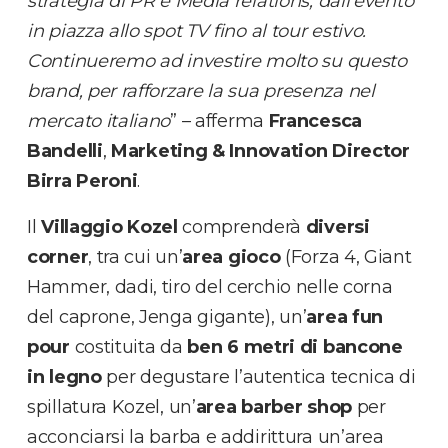
strategia di PR e Media relations, dall’evento
in piazza allo spot TV fino al tour estivo.
Continueremo ad investire molto su questo
brand, per rafforzare la sua presenza nel
mercato italiano
” – afferma
Francesca
Bandelli
,
Marketing & Innovation Director
Birra Peroni
.
Il
Villaggio Kozel
comprenderà
diversi
corner
, tra cui un’
area gioco
(Forza 4, Giant
Hammer, dadi, tiro del cerchio nelle corna
del caprone, Jenga gigante), un’
area fun
pour
costituita da
ben 6 metri di bancone
in legno
per degustare l’autentica tecnica di
spillatura Kozel, un’
area barber shop
per
acconciarsi la barba e addirittura un’area