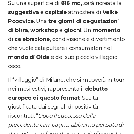
Su una superficie di
816 mq,
sarà ricreata la
suggestiva
e
ospitale
atmosfera di
Velké
Popovice
. Una
tre giorni di degustazioni
di birra
,
workshop
e
giochi
. Un
momento
di
celebrazione
, condivisione e divertimento
che vuole catapultare i consumatori nel
mondo di Olda
e del suo piccolo villaggio
ceco.
Il “villaggio” di Milano, che si muoverà in tour
nei mesi estivi, rappresenta il
debutto
europeo di questo format
. Scelta
giustificata dai segnali di positività
riscontrati: “
Dopo il successo della
precedente campagna, abbiamo pensato di
dare vita a un format ancora più divertente,