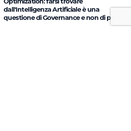
Optimization: farsi trovare
dall'Intelligenza Artificiale è una
questione di Governance e non di parole
chiave
Approfondimenti
Cucina Italiana e Marketing
Agroalimentare: la rivoluzione da 205
milioni per trasformare la tavola in asset