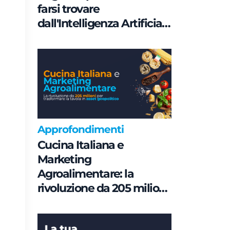
farsi trovare
dall'Intelligenza Artificiale
è una questione di
Governance e non di
parole chiave
Approfondimenti
Cucina Italiana e
Marketing
Agroalimentare: la
rivoluzione da 205 milioni
per trasformare la tavola
in asset geopolitico