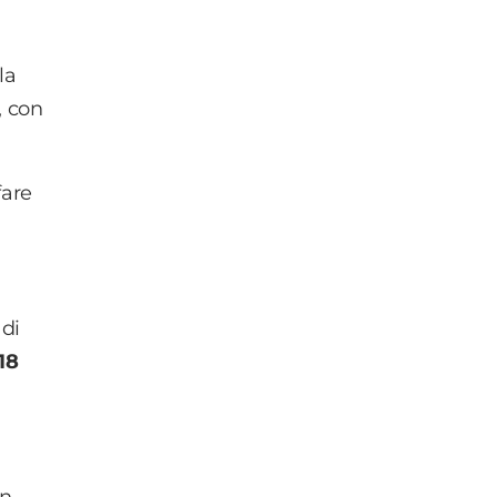
la
, con
fare
0
di
18