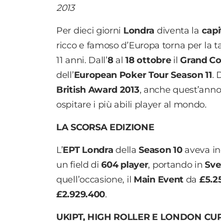
2013
Per dieci giorni
Londra
diventa la
capi
ricco e famoso d’Europa torna per la 
11 anni. Dall’
8
al
18 ottobre
il
Grand C
dell’
European Poker Tour Season 11
. 
British Award 2013
, anche quest’anno 
ospitare i più abili player al mondo.
LA SCORSA EDIZIONE
L’
EPT Londra
della
Season 10
aveva i
un field di
604
player
, portando in
Sve
quell’occasione, il
Main Event
da
£5.2
£2.929.400
.
UKIPT, HIGH ROLLER E LONDON CU