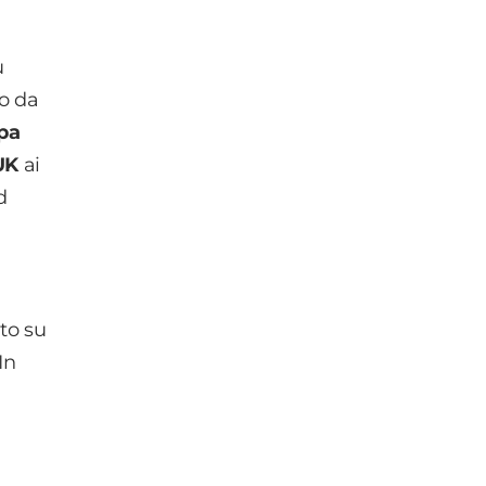
ù
o da
pa
UK
ai
d
ato su
In