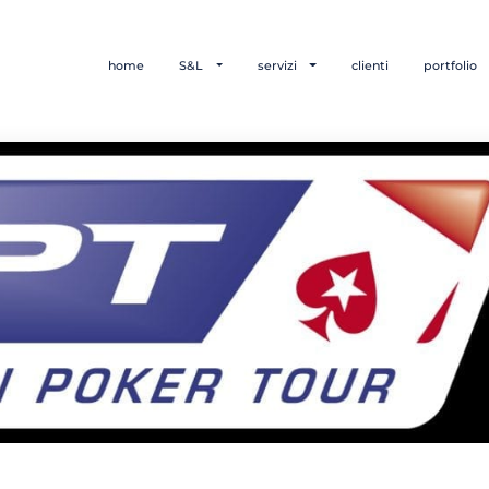
home
S&L
servizi
clienti
portfolio