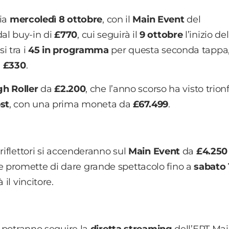
via
mercoledì 8 ottobre
, con il
Main Event
del
dal buy-in di
£770
, cui seguirà il
9 ottobre
l’inizio del
i tra i
45 in programma
per questa seconda tappa
i
£330
.
gh Roller
da
£2.200
, che l’anno scorso ha visto trion
st
, con una prima moneta da
£67.499
.
 riflettori si accenderanno sul
Main Event
da
£4.25
 promette di dare grande spettacolo fino a
sabato 
il vincitore.