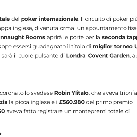
tale
del
poker internazionale
. Il circuito di poker pi
tappa inglese, divenuta ormai un appuntamento fiss
onnaught Rooms
aprirà le porte per la
seconda tap
Dopo essersi guadagnato il titolo di
miglior torneo 
sarà il cuore pulsante di
Londra
,
Covent Garden
, a
ncoronato lo svedese
Robin Ylitalo
, che aveva trionf
zia
la picca inglese e i
£560.980
del primo premio.
50
aveva fatto registrare un montepremi totale di
P