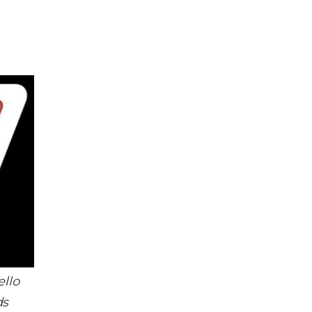
ello
ds