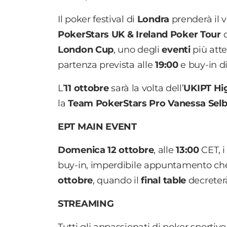
Il poker festival di
Londra
prenderà il 
PokerStars UK & Ireland Poker Tour
London Cup
, uno degli
eventi
più attes
partenza prevista alle
19:00
e buy-in d
L’
11 ottobre
sarà la volta dell’
UKIPT
Hi
la
Team PokerStars Pro Vanessa Selb
EPT MAIN EVENT
Domenica 12 ottobre
, alle
13:00
CET, i
buy-in, imperdibile appuntamento che
ottobre
, quando il
final table
decreterà 
STREAMING