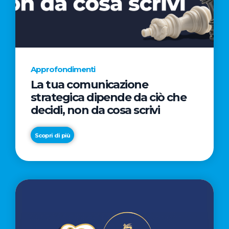
AL
CINEMA
NELLA
CAMPAGNA
DIRETTA
Approfondimenti
DAL
La tua comunicazione
REGISTA
strategica dipende da ciò che
PREMIO
decidi, non da cosa scrivi
OSCAR®
TAIKA
Scopri di più
WAITITI