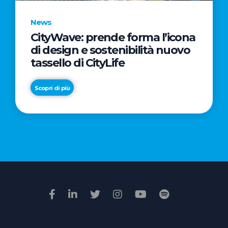
News
CityWave: prende forma l’icona
News
di design e sostenibilità nuovo
Premio
tassello di CityLife
Film
Impresa
Scopri di più
2026:
“Passione
Scopri di più
di
famiglia”
vince
il
voto
della
giuria
popolare
online