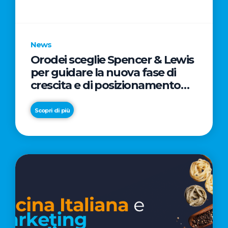
parole
chiave
News
Orodei sceglie Spencer & Lewis
per guidare la nuova fase di
crescita e di posizionamento
del brand
Scopri di più