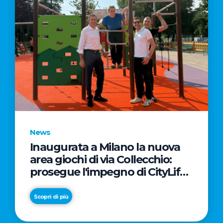
News
Inaugurata a Milano la nuova
area giochi di via Collecchio:
prosegue l'impegno di CityLife
e SmartCityLife per gli spazi
pubblici del Municipio 8
Scopri di più