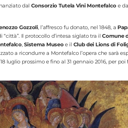
inanziato dal
Consorzio Tutela Vini Montefalco
e da
enozzo Gozzoli
, l’affresco fu donato, nel 1848, a
Pap
“città”. Il protocollo d’intesa siglato tra il
Comune d
ontefalco
,
Sistema Museo
e il
Club dei Lions di Fol
izzato a ricondurre a Montefalco l’opera che sarà es
l 18 luglio prossimo e fino al 31 gennaio 2016, per poi f