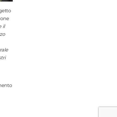
ogetto
zione
 il
zzo
rale
tri
imento