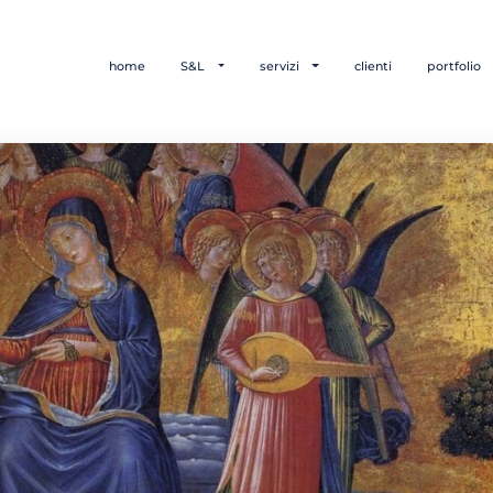
home
S&L
servizi
clienti
portfolio