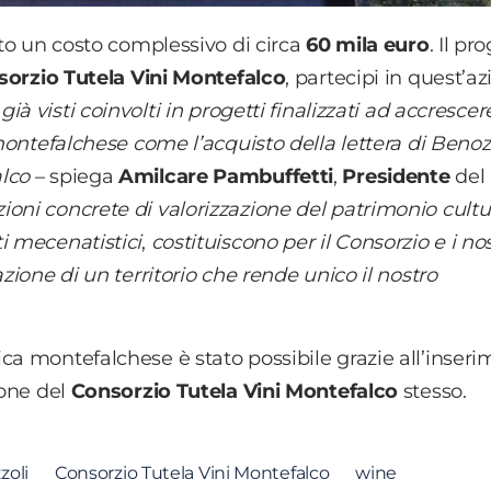
to un costo complessivo di circa
60 mila euro
. Il pr
orzio Tutela Vini Montefalco
, partecipi in quest’a
 già visti coinvolti in progetti finalizzati ad accrescere
 montefalchese come l’acquisto della lettera di Beno
alco
– spiega
Amilcare Pambuffetti
,
Presidente
del
ioni concrete di valorizzazione del patrimonio cultu
i mecenatistici
,
costituiscono per il Consorzio e i nos
zione di un territorio che rende unico il nostro
ca montefalchese è stato possibile grazie all’inser
ione del
Consorzio
Tutela
Vini Montefalco
stesso.
zoli
Consorzio Tutela Vini Montefalco
wine