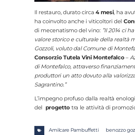
Il restauro, durato circa
4 mesi
, ha avu
ha coinvolto anche i viticoltori del
Cons
di mecenatismo del vino:
”Il 2014 ci ha
valore storico e culturale della realtà
Gozzoli, voluto dal Comune di Montef
Consorzio Tutela Vini Montefalco
–
Az
di Montefalco, attraverso finanziament
produttori un atto dovuto alla valorizza
Sagrantino.”
L’impegno profuso dalla realtà enologi
del
progetto
tra le attività di promoz
Amilcare Pambuffetti
benozzo goz