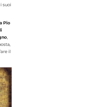
i suoi
a Pio
i
igno
,
posta,
are il