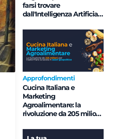
farsi trovare
dall'Intelligenza Artificiale
è una questione di
Governance e non di
parole chiave
Approfondimenti
Cucina Italiana e
Marketing
Agroalimentare: la
rivoluzione da 205 milioni
per trasformare la tavola
in asset geopolitico