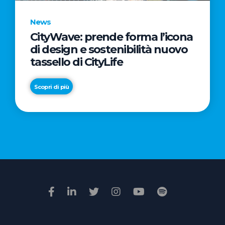
News
CityWave: prende forma l’icona
News
di design e sostenibilità nuovo
Premio
tassello di CityLife
Film
Impresa
Scopri di più
2026:
“Passione
Scopri di più
di
famiglia”
vince
il
voto
della
giuria
popolare
online