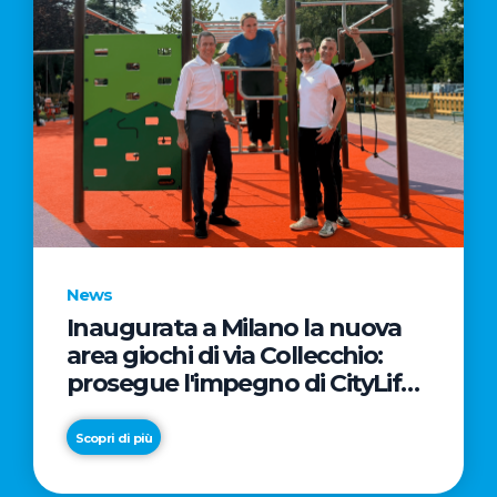
News
Inaugurata a Milano la nuova
area giochi di via Collecchio:
prosegue l'impegno di CityLife
e SmartCityLife per gli spazi
pubblici del Municipio 8
Scopri di più