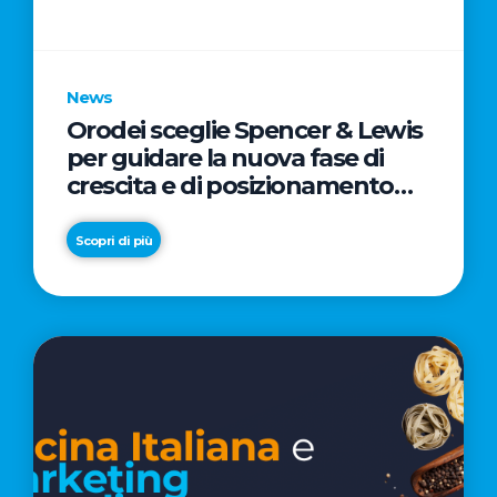
parole
chiave
News
Orodei sceglie Spencer & Lewis
per guidare la nuova fase di
crescita e di posizionamento
del brand
Scopri di più