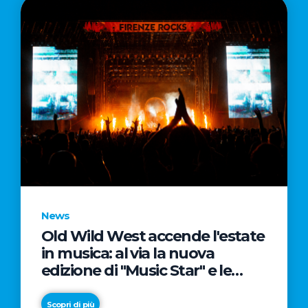
News
Old Wild West accende l'estate
in musica: al via la nuova
edizione di "Music Star" e le
prestigiose partnership con
Radio Italia e Live Nation
Scopri di più