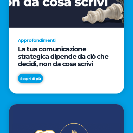
AL
CINEMA
NELLA
CAMPAGNA
DIRETTA
Approfondimenti
DAL
La tua comunicazione
REGISTA
strategica dipende da ciò che
PREMIO
decidi, non da cosa scrivi
OSCAR®
TAIKA
Scopri di più
WAITITI