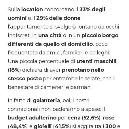
Sulla
location
concordano il
33
% degli
uomini
e il
29
% delle donne
:
l’appuntamento si svolgerà lontano da occhi
indiscreti in
una città
o in un
piccolo borgo
differenti da quello di domicilio
, poco
frequentato da amici, familiari e colleghi.
Una piccola percentuale di
utenti maschili
(
18%
) dichiara di aver
prenotano nello
stesso posto
per entrambe le serate, con il
benestare di camerieri e barman.
In fatto di
galanteria
, poi, i nostri
connazionali non baderanno a spese: il
budget adulterino
per
cena
(
52,6%
),
rose
(
48,4%
) e
gioielli
(
41,5%
) si aggira tra i
300
e