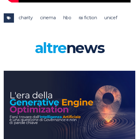
charity
cinema
hbo
rai fiction
unicef
altre
news