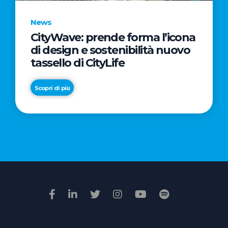
News
CityWave: prende forma l’icona
News
di design e sostenibilità nuovo
Premio
tassello di CityLife
Film
Impresa
Scopri di più
2026:
“Passione
Scopri di più
di
famiglia”
vince
il
voto
della
giuria
popolare
online