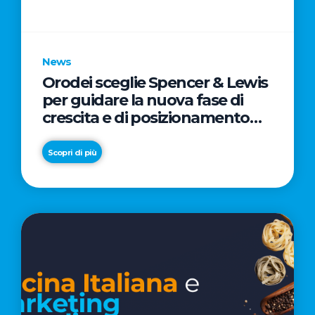
parole
chiave
News
Orodei sceglie Spencer & Lewis
per guidare la nuova fase di
crescita e di posizionamento
del brand
Scopri di più