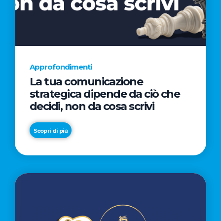
AL
CINEMA
NELLA
CAMPAGNA
DIRETTA
Approfondimenti
DAL
La tua comunicazione
REGISTA
strategica dipende da ciò che
PREMIO
decidi, non da cosa scrivi
OSCAR®
TAIKA
Scopri di più
WAITITI