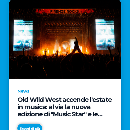
News
Old Wild West accende l'estate
in musica: al via la nuova
edizione di "Music Star" e le
prestigiose partnership con
Radio Italia e Live Nation
Scopri di più