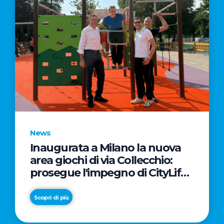
News
Inaugurata a Milano la nuova
area giochi di via Collecchio:
prosegue l'impegno di CityLife
e SmartCityLife per gli spazi
pubblici del Municipio 8
Scopri di più