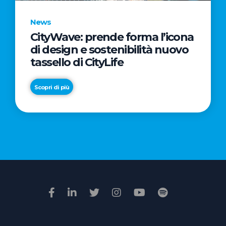
News
CityWave: prende forma l’icona
News
di design e sostenibilità nuovo
Premio
tassello di CityLife
Film
Impresa
Scopri di più
2026:
“Passione
Scopri di più
di
famiglia”
vince
il
voto
della
giuria
popolare
online