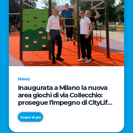
News
Inaugurata a Milano la nuova
area giochi di via Collecchio:
prosegue l'impegno di CityLife
e SmartCityLife per gli spazi
pubblici del Municipio 8
Scopri di più