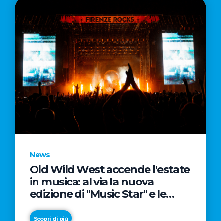
News
Old Wild West accende l'estate
in musica: al via la nuova
edizione di "Music Star" e le
prestigiose partnership con
Radio Italia e Live Nation
Scopri di più