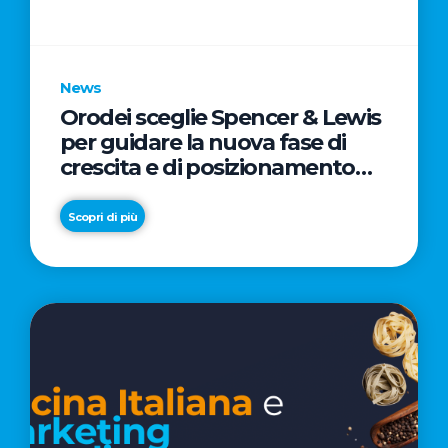
parole
chiave
News
Orodei sceglie Spencer & Lewis
per guidare la nuova fase di
crescita e di posizionamento
del brand
Scopri di più