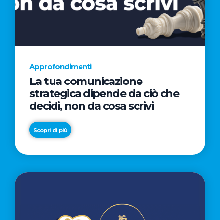
AL
CINEMA
NELLA
CAMPAGNA
DIRETTA
Approfondimenti
DAL
La tua comunicazione
REGISTA
strategica dipende da ciò che
PREMIO
decidi, non da cosa scrivi
OSCAR®
TAIKA
Scopri di più
WAITITI