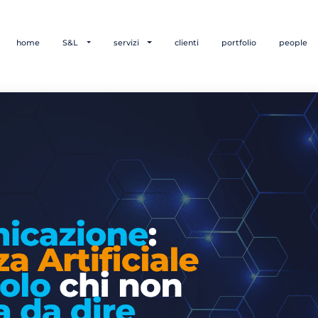
home
S&L
servizi
clienti
portfolio
people