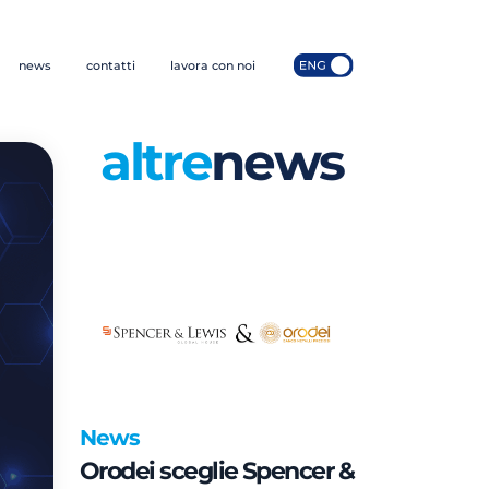
news
contatti
lavora con noi
altre
news
News
Orodei sceglie Spencer &