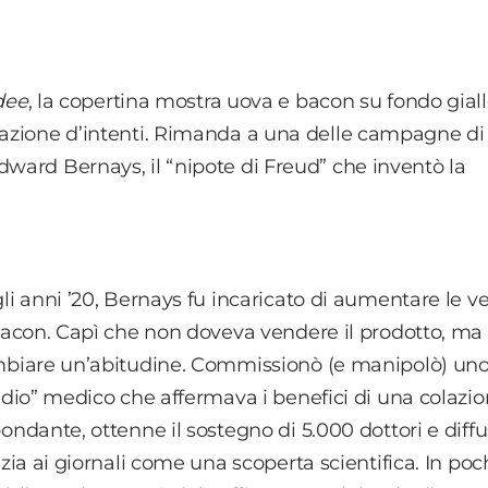
Idee
, la copertina mostra uova e bacon su fondo giall
arazione d’intenti. Rimanda a una delle campagne d
dward Bernays, il “nipote di Freud” che inventò la
li anni ’20, Bernays fu incaricato di aumentare le v
bacon. Capì che non doveva vendere il prodotto, ma
biare un’abitudine. Commissionò (e manipolò) un
udio” medico che affermava i benefici di una colazi
ondante, ottenne il sostegno di 5.000 dottori e diffu
izia ai giornali come una scoperta scientifica. In poc