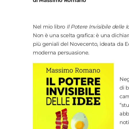
di Massimo Romano
Nel mio libro
Il Potere Invisibile delle 
Non è una scelta grafica: è una dichi
più geniali del Novecento, ideata da E
moderna persuasione.
Neg
di 
cam
“st
abb
not