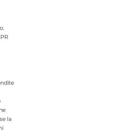
o.
i PR
endite
o
one
se la
hi