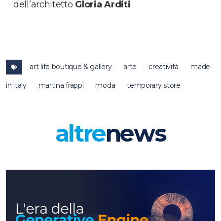
dell’architetto
Gloria Arditi
.
art life boutique & gallery
arte
creatività
made
in italy
martina frappi
moda
temporary store
altre
news