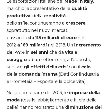
Le esportazioni italiane del
Made in Italy
,
marchio rappresentativo della
qualità
produttiva
, della
creatività
e
dello
stile
, continueranno a
crescere
,
soprattutto nei nuovi mercati,
passando
da 115 miliardi di euro
nel
2012
a 169 miliardi
nel 2018. Un
incremento
del 47%
in
sei anni
che da
vita e
coraggio
ad un settore che, all’opposto,
subisce
gli effetti della crisi
con il
calo
della domanda interna
(Dati Confindustria
e Prometeia – Esportare la dolce vita).
Nella prima parte del 2013, le
imprese della
moda
(tessile, abbigliamento e filiera della
pelle) hanno registrato una
diminuzione del