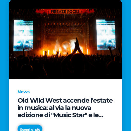
News
Old Wild West accende l'estate
in musica: al via la nuova
edizione di "Music Star" e le
prestigiose partnership con
Radio Italia e Live Nation
Scopri di più