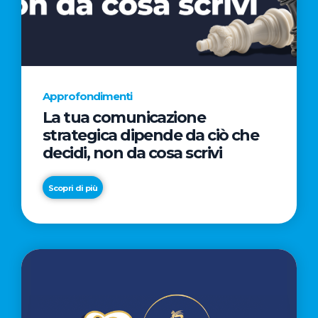
AL
CINEMA
NELLA
CAMPAGNA
DIRETTA
Approfondimenti
DAL
La tua comunicazione
REGISTA
strategica dipende da ciò che
PREMIO
decidi, non da cosa scrivi
OSCAR®
TAIKA
Scopri di più
WAITITI