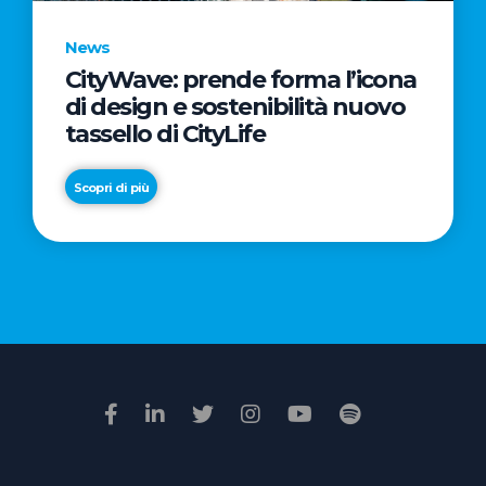
News
CityWave: prende forma l’icona
News
di design e sostenibilità nuovo
Premio
tassello di CityLife
Film
Impresa
Scopri di più
2026:
“Passione
Scopri di più
di
famiglia”
vince
il
voto
della
giuria
popolare
online