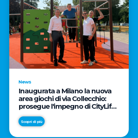
News
Inaugurata a Milano la nuova
area giochi di via Collecchio:
prosegue l'impegno di CityLife
e SmartCityLife per gli spazi
pubblici del Municipio 8
Scopri di più