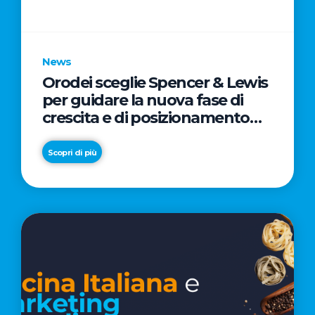
parole
chiave
News
Orodei sceglie Spencer & Lewis
per guidare la nuova fase di
crescita e di posizionamento
del brand
Scopri di più