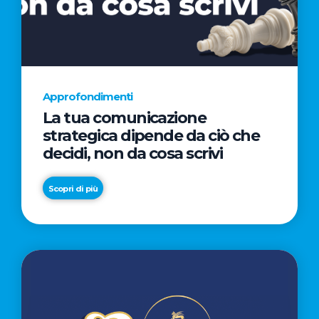
AL
CINEMA
NELLA
CAMPAGNA
DIRETTA
Approfondimenti
DAL
La tua comunicazione
REGISTA
strategica dipende da ciò che
PREMIO
decidi, non da cosa scrivi
OSCAR®
TAIKA
Scopri di più
WAITITI