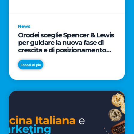
parole
chiave
News
Orodei sceglie Spencer & Lewis
per guidare la nuova fase di
crescita e di posizionamento
del brand
Scopri di più