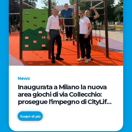
News
Inaugurata a Milano la nuova
area giochi di via Collecchio:
prosegue l'impegno di CityLife
e SmartCityLife per gli spazi
pubblici del Municipio 8
Scopri di più