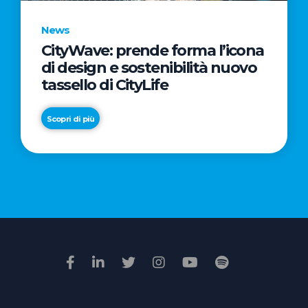
News
CityWave: prende forma l’icona
News
di design e sostenibilità nuovo
Premio
tassello di CityLife
Film
Impresa
Scopri di più
2026:
“Passione
Scopri di più
di
famiglia”
vince
il
voto
della
giuria
popolare
online