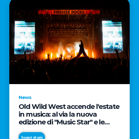
News
Old Wild West accende l'estate
in musica: al via la nuova
edizione di "Music Star" e le
prestigiose partnership con
Radio Italia e Live Nation
Scopri di più