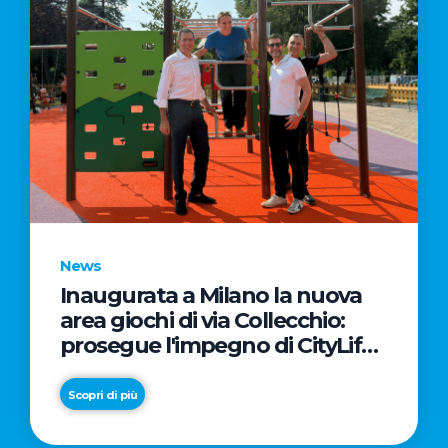
News
Inaugurata a Milano la nuova
area giochi di via Collecchio:
prosegue l'impegno di CityLife
e SmartCityLife per gli spazi
pubblici del Municipio 8
Scopri di più