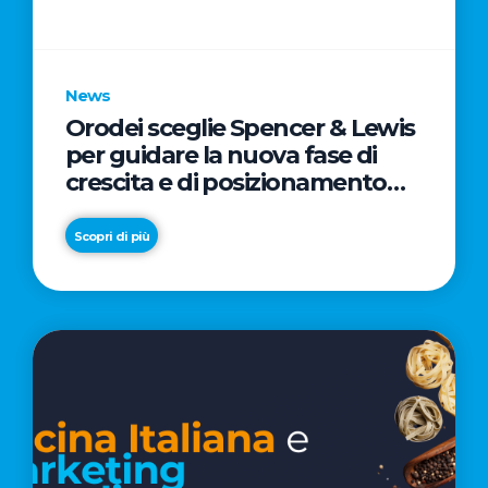
parole
chiave
News
Orodei sceglie Spencer & Lewis
per guidare la nuova fase di
crescita e di posizionamento
del brand
Scopri di più