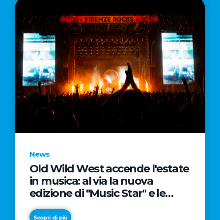
News
Old Wild West accende l'estate
in musica: al via la nuova
edizione di "Music Star" e le
prestigiose partnership con
Radio Italia e Live Nation
Scopri di più