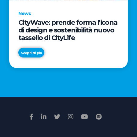
News
CityWave: prende forma l’icona
News
di design e sostenibilità nuovo
Premio
tassello di CityLife
Film
Impresa
Scopri di più
2026:
“Passione
Scopri di più
di
famiglia”
vince
il
voto
della
giuria
popolare
online