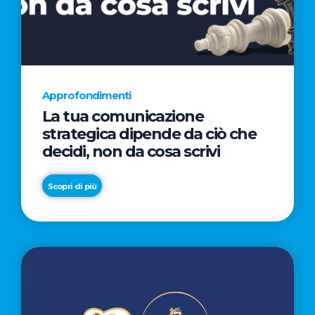
AL
CINEMA
NELLA
CAMPAGNA
DIRETTA
Approfondimenti
DAL
La tua comunicazione
REGISTA
strategica dipende da ciò che
PREMIO
decidi, non da cosa scrivi
OSCAR®
TAIKA
Scopri di più
WAITITI