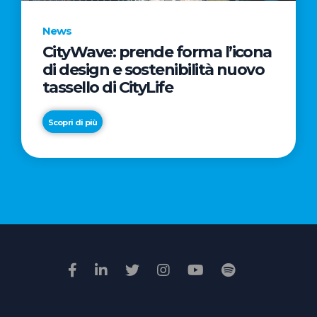
News
CityWave: prende forma l’icona
News
di design e sostenibilità nuovo
Premio
tassello di CityLife
Film
Impresa
Scopri di più
2026:
“Passione
Scopri di più
di
famiglia”
vince
il
voto
della
giuria
popolare
online