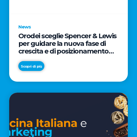
parole
chiave
News
Orodei sceglie Spencer & Lewis
per guidare la nuova fase di
crescita e di posizionamento
del brand
Scopri di più