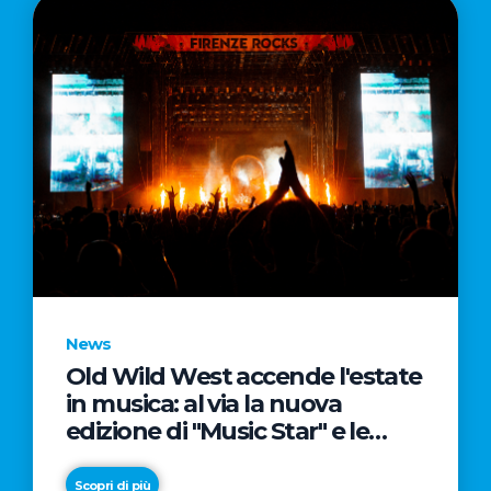
News
Old Wild West accende l'estate
in musica: al via la nuova
edizione di "Music Star" e le
prestigiose partnership con
Radio Italia e Live Nation
Scopri di più