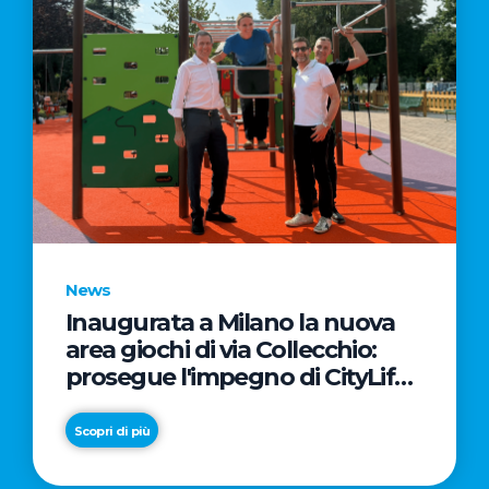
News
Inaugurata a Milano la nuova
area giochi di via Collecchio:
prosegue l'impegno di CityLife
e SmartCityLife per gli spazi
pubblici del Municipio 8
Scopri di più