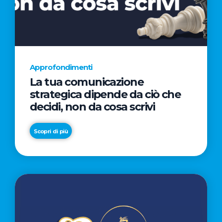
AL
CINEMA
NELLA
CAMPAGNA
DIRETTA
Approfondimenti
DAL
La tua comunicazione
REGISTA
strategica dipende da ciò che
PREMIO
decidi, non da cosa scrivi
OSCAR®
TAIKA
Scopri di più
WAITITI