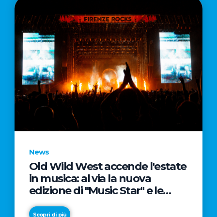
News
Old Wild West accende l'estate
in musica: al via la nuova
edizione di "Music Star" e le
prestigiose partnership con
Radio Italia e Live Nation
Scopri di più