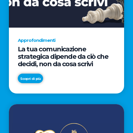
AL
CINEMA
NELLA
CAMPAGNA
DIRETTA
Approfondimenti
DAL
La tua comunicazione
REGISTA
strategica dipende da ciò che
PREMIO
decidi, non da cosa scrivi
OSCAR®
TAIKA
Scopri di più
WAITITI