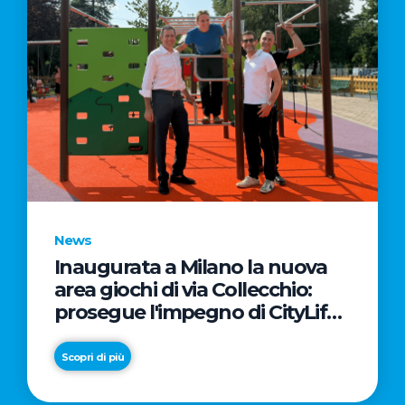
News
Inaugurata a Milano la nuova
area giochi di via Collecchio:
prosegue l'impegno di CityLife
e SmartCityLife per gli spazi
pubblici del Municipio 8
Scopri di più