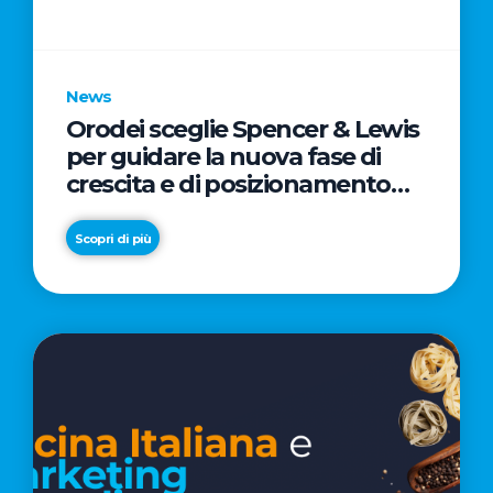
parole
chiave
News
Orodei sceglie Spencer & Lewis
per guidare la nuova fase di
crescita e di posizionamento
del brand
Scopri di più