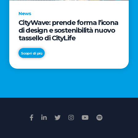
News
CityWave: prende forma l’icona
News
di design e sostenibilità nuovo
Premio
tassello di CityLife
Film
Impresa
Scopri di più
2026:
“Passione
Scopri di più
di
famiglia”
vince
il
voto
della
giuria
popolare
online