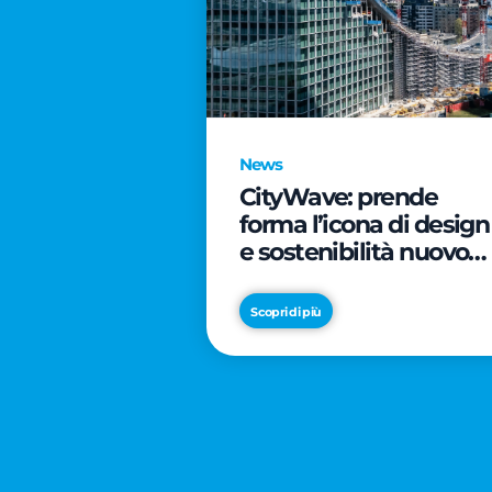
News
CityWave: prende
forma l’icona di design
e sostenibilità nuovo
tassello di CityLife
Scopri di più