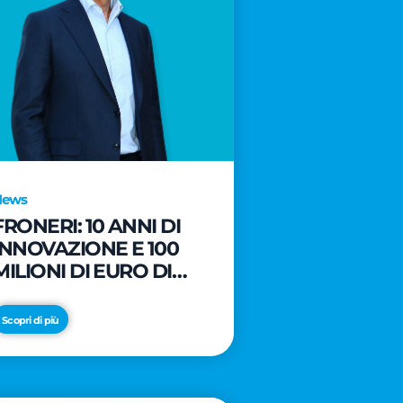
News
FRONERI: 10 ANNI DI
INNOVAZIONE E 100
MILIONI DI EURO DI
NUOVI INVESTIMENTI
PER LO SVILUPPO DEL
Scopri di più
MERCATO ITALIANO
DEL GELATO