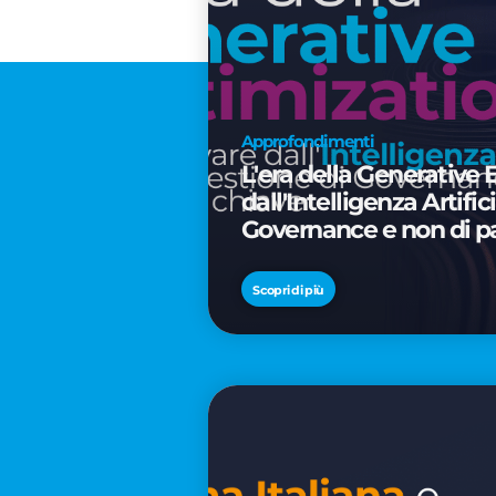
Approfondimenti
L'era della Generative 
dall'Intelligenza Artifi
Governance e non di p
Scopri di più