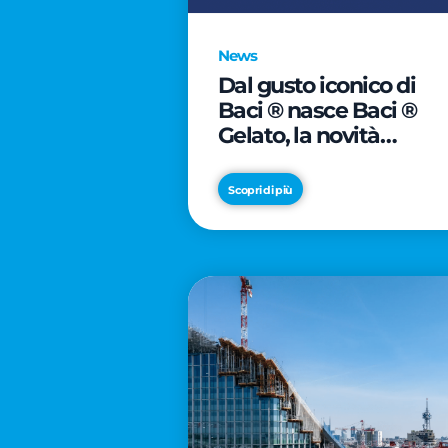
News
Dal gusto iconico di
Baci ® nasce Baci ®
Gelato, la novità
firmata Froneri
Scopri di più