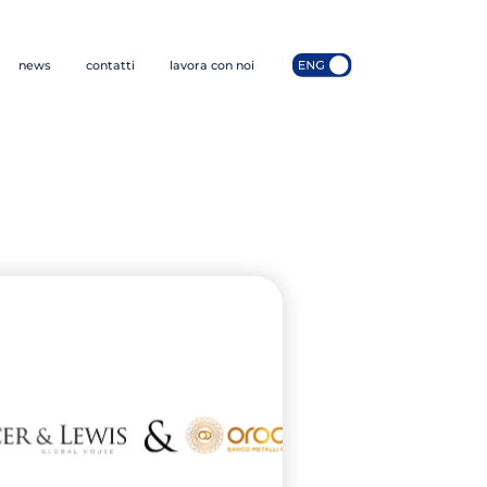
news
contatti
lavora con noi