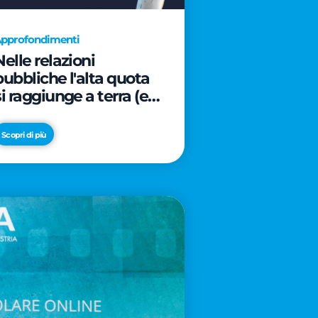
pprofondimenti
Nelle relazioni
pubbliche l'alta quota
si raggiunge a terra (e
davanti ad un caffè)
Scopri di più