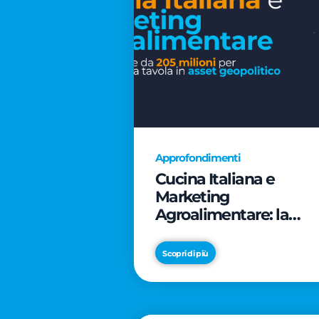
Approfondimenti
Cucina Italiana e
Marketing
Agroalimentare: la
rivoluzione da 205
milioni per trasformar
Scopri di più
la tavola in asset
geopolitico