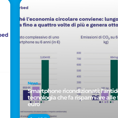
News
Smartphone ricondizionati: l'antido
tecnologia che fa risparmiare alle 
euro