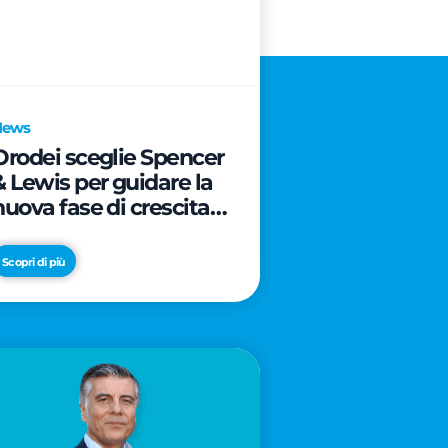
News
Orodei sceglie Spencer
& Lewis per guidare la
nuova fase di crescita e
di posizionamento del
brand
Scopri di più