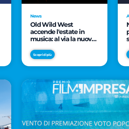
News
A
Old Wild West
accende l'estate in
musica: al via la nuova
edizione di "Music Star"
e le prestigiose
Scopri di più
partnership con Radio
Italia e Live Nation