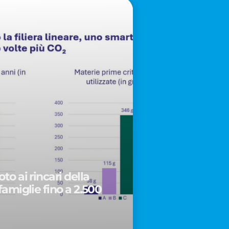
to ai rincari della
famiglie fino a 2.500