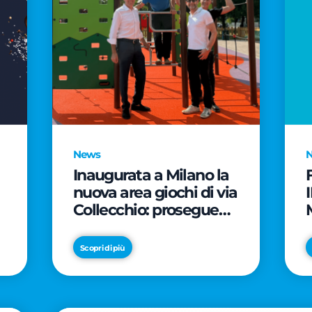
News
Inaugurata a Milano la
nuova area giochi di via
Collecchio: prosegue
l'impegno di CityLife e
e
SmartCityLife per gli
Scopri di più
spazi pubblici del
Municipio 8