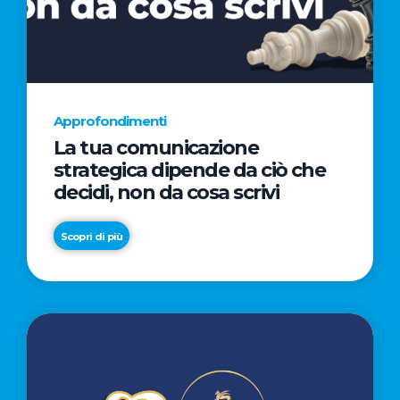
AL
CINEMA
NELLA
CAMPAGNA
DIRETTA
Approfondimenti
DAL
La tua comunicazione
REGISTA
strategica dipende da ciò che
PREMIO
decidi, non da cosa scrivi
OSCAR®
TAIKA
Scopri di più
WAITITI