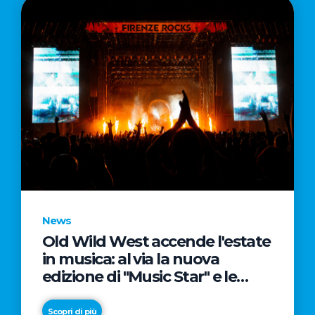
News
Old Wild West accende l'estate
in musica: al via la nuova
edizione di "Music Star" e le
prestigiose partnership con
Radio Italia e Live Nation
Scopri di più