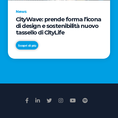
News
CityWave: prende forma l’icona
News
di design e sostenibilità nuovo
Premio
tassello di CityLife
Film
Impresa
Scopri di più
2026:
“Passione
Scopri di più
di
famiglia”
vince
il
voto
della
giuria
popolare
online