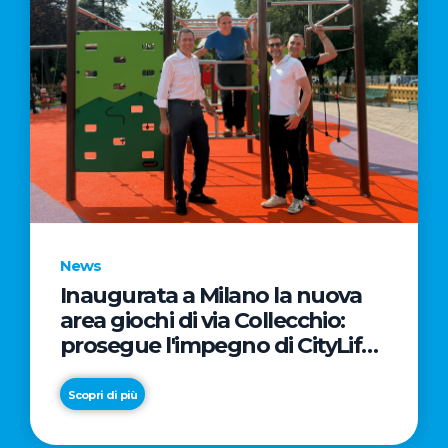
News
Inaugurata a Milano la nuova
area giochi di via Collecchio:
prosegue l'impegno di CityLife
e SmartCityLife per gli spazi
pubblici del Municipio 8
Scopri di più