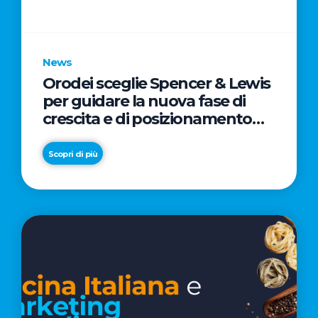
parole
chiave
News
Orodei sceglie Spencer & Lewis
per guidare la nuova fase di
crescita e di posizionamento
del brand
Scopri di più