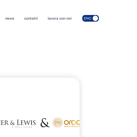
news
contatti
lavora con noi