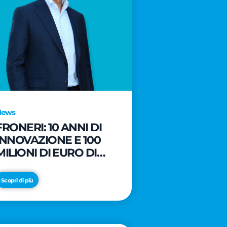
News
FRONERI: 10 ANNI DI
INNOVAZIONE E 100
MILIONI DI EURO DI
NUOVI INVESTIMENTI
PER LO SVILUPPO DEL
Scopri di più
MERCATO ITALIANO
DEL GELATO