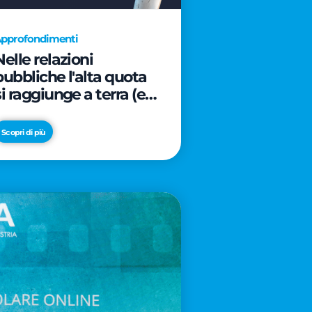
pprofondimenti
Nelle relazioni
pubbliche l'alta quota
si raggiunge a terra (e
davanti ad un caffè)
Scopri di più