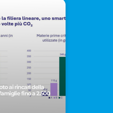
to ai rincari della
famiglie fino a 2.500