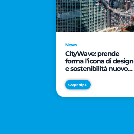
News
CityWave: prende
forma l’icona di design
e sostenibilità nuovo
tassello di CityLife
Scopri di più