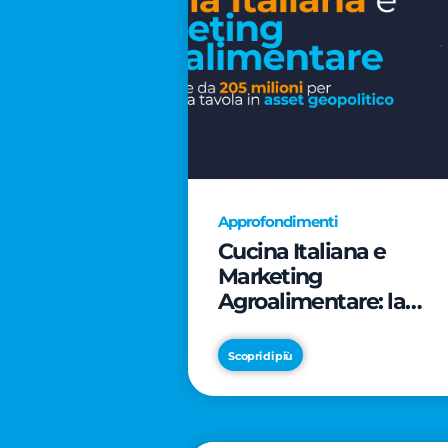
Approfondimenti
Cucina Italiana e
Marketing
Agroalimentare: la
rivoluzione da 205
milioni per trasformar
Scopri di più
la tavola in asset
geopolitico