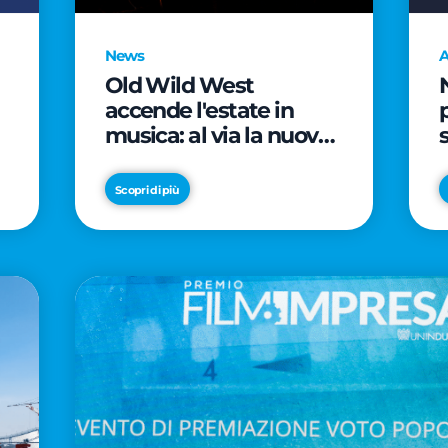
News
A
Old Wild West
accende l'estate in
musica: al via la nuova
edizione di "Music Star"
e le prestigiose
Scopri di più
partnership con Radio
Italia e Live Nation