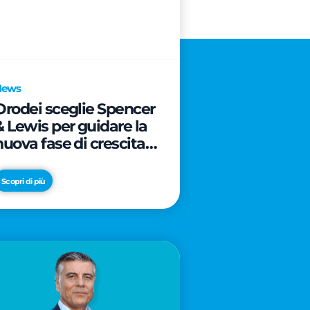
News
Orodei sceglie Spencer
& Lewis per guidare la
nuova fase di crescita e
di posizionamento del
brand
Scopri di più