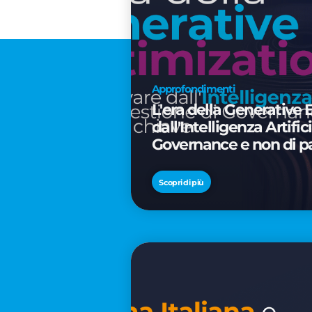
Approfondimenti
L'era della Generative 
dall'Intelligenza Artifi
Governance e non di p
Scopri di più