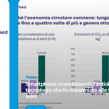
News
Smartphone ricondizionati: l'antido
tecnologia che fa risparmiare alle 
euro