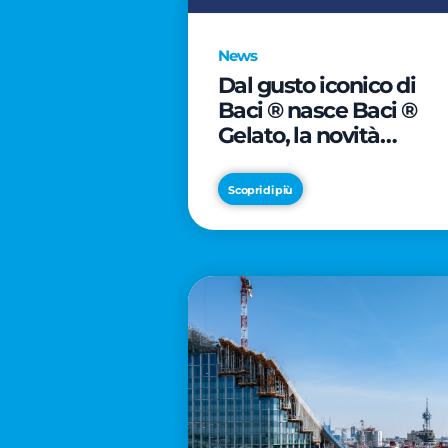
News
Dal gusto iconico di
Baci ® nasce Baci ®
Gelato, la novità
firmata Froneri
Scopri di più