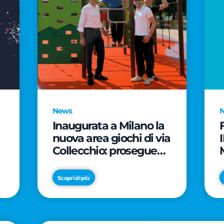
News
Inaugurata a Milano la
nuova area giochi di via
Collecchio: prosegue
l'impegno di CityLife e
e
SmartCityLife per gli
Scopri di più
spazi pubblici del
Municipio 8