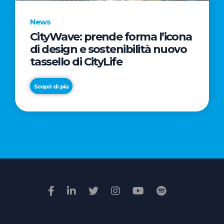
News
CityWave: prende forma l’icona
News
di design e sostenibilità nuovo
Premio
tassello di CityLife
Film
Impresa
Scopri di più
2026:
“Passione
Scopri di più
di
famiglia”
vince
il
voto
della
giuria
popolare
online