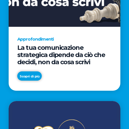
AL
CINEMA
NELLA
CAMPAGNA
DIRETTA
Approfondimenti
DAL
La tua comunicazione
REGISTA
strategica dipende da ciò che
PREMIO
decidi, non da cosa scrivi
OSCAR®
TAIKA
Scopri di più
WAITITI