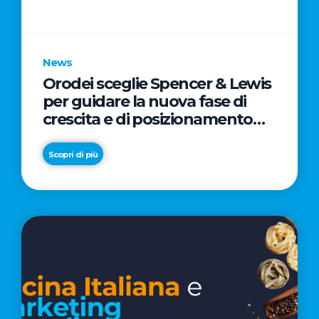
parole
chiave
News
Orodei sceglie Spencer & Lewis
per guidare la nuova fase di
crescita e di posizionamento
del brand
Scopri di più