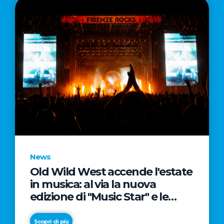
News
Old Wild West accende l'estate
in musica: al via la nuova
edizione di "Music Star" e le
prestigiose partnership con
Radio Italia e Live Nation
Scopri di più