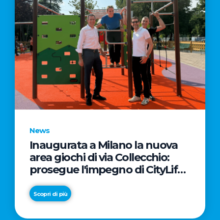
News
Inaugurata a Milano la nuova
area giochi di via Collecchio:
prosegue l'impegno di CityLife
e SmartCityLife per gli spazi
pubblici del Municipio 8
Scopri di più