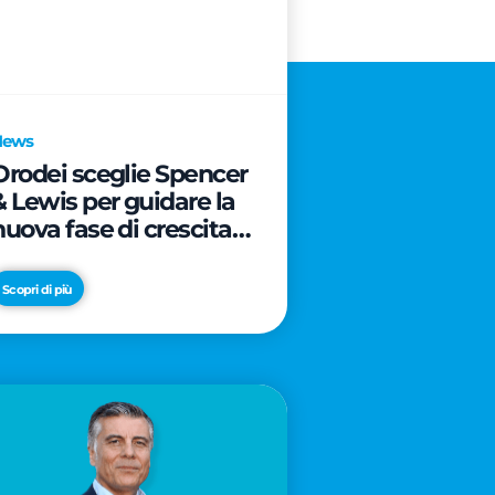
News
Orodei sceglie Spencer
& Lewis per guidare la
nuova fase di crescita e
di posizionamento del
brand
Scopri di più