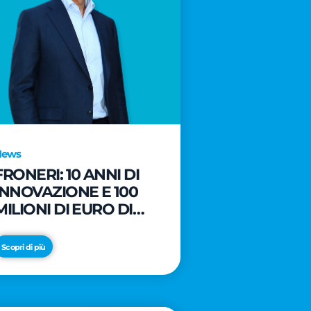
News
FRONERI: 10 ANNI DI
INNOVAZIONE E 100
MILIONI DI EURO DI
NUOVI INVESTIMENTI
PER LO SVILUPPO DEL
Scopri di più
MERCATO ITALIANO
DEL GELATO