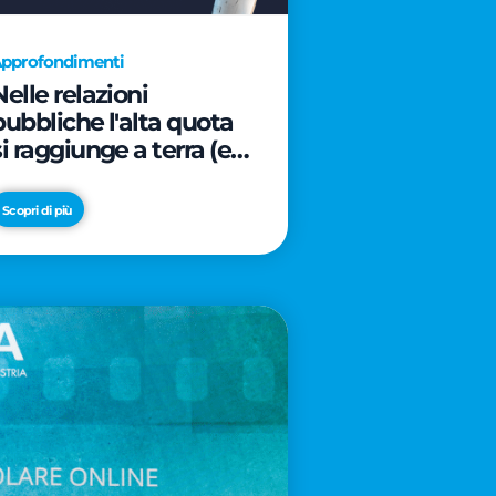
pprofondimenti
Nelle relazioni
pubbliche l'alta quota
si raggiunge a terra (e
davanti ad un caffè)
Scopri di più