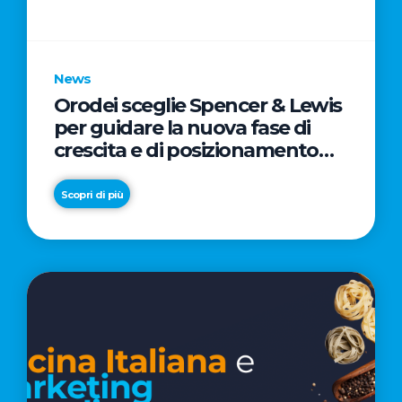
parole
chiave
News
Orodei sceglie Spencer & Lewis
per guidare la nuova fase di
crescita e di posizionamento
del brand
Scopri di più