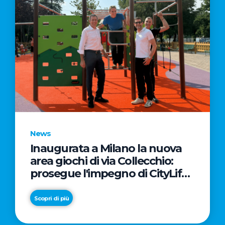
News
Inaugurata a Milano la nuova
area giochi di via Collecchio:
prosegue l'impegno di CityLife
e SmartCityLife per gli spazi
pubblici del Municipio 8
Scopri di più