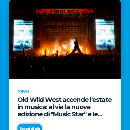
News
Old Wild West accende l'estate
in musica: al via la nuova
edizione di "Music Star" e le
prestigiose partnership con
Radio Italia e Live Nation
Scopri di più