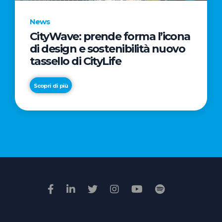
News
CityWave: prende forma l’icona
News
di design e sostenibilità nuovo
Premio
tassello di CityLife
Film
Impresa
Scopri di più
2026:
“Passione
Scopri di più
di
famiglia”
vince
il
voto
della
giuria
popolare
online