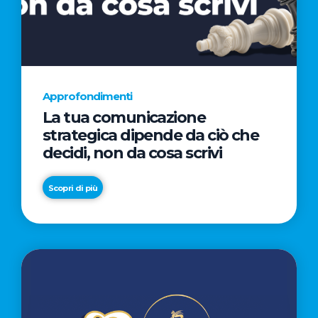
AL
CINEMA
NELLA
CAMPAGNA
DIRETTA
Approfondimenti
DAL
La tua comunicazione
REGISTA
strategica dipende da ciò che
PREMIO
decidi, non da cosa scrivi
OSCAR®
TAIKA
Scopri di più
WAITITI