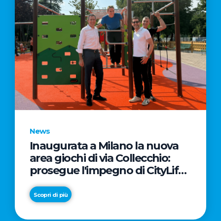
News
Inaugurata a Milano la nuova
area giochi di via Collecchio:
prosegue l'impegno di CityLife
e SmartCityLife per gli spazi
pubblici del Municipio 8
Scopri di più