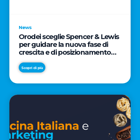
parole
chiave
News
Orodei sceglie Spencer & Lewis
per guidare la nuova fase di
crescita e di posizionamento
del brand
Scopri di più