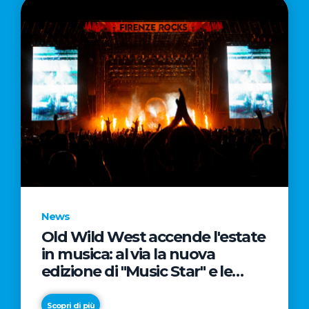
News
Old Wild West accende l'estate
in musica: al via la nuova
edizione di "Music Star" e le
prestigiose partnership con
Radio Italia e Live Nation
Scopri di più