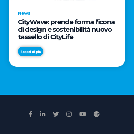
News
CityWave: prende forma l’icona
News
di design e sostenibilità nuovo
Premio
tassello di CityLife
Film
Impresa
Scopri di più
2026:
“Passione
Scopri di più
di
famiglia”
vince
il
voto
della
giuria
popolare
online