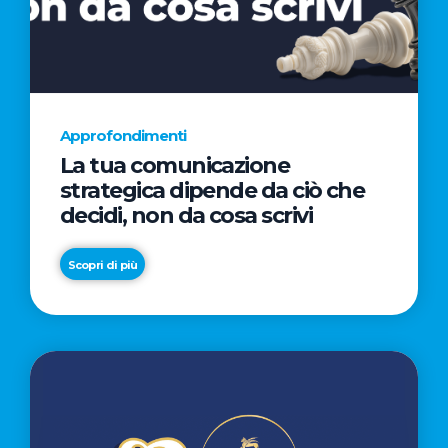
AL
CINEMA
NELLA
CAMPAGNA
DIRETTA
Approfondimenti
DAL
La tua comunicazione
REGISTA
strategica dipende da ciò che
PREMIO
decidi, non da cosa scrivi
OSCAR®
TAIKA
Scopri di più
WAITITI