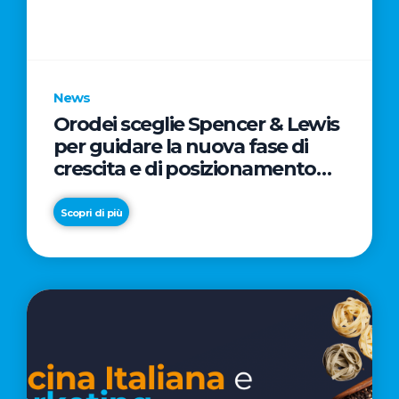
parole
chiave
News
Orodei sceglie Spencer & Lewis
per guidare la nuova fase di
crescita e di posizionamento
del brand
Scopri di più