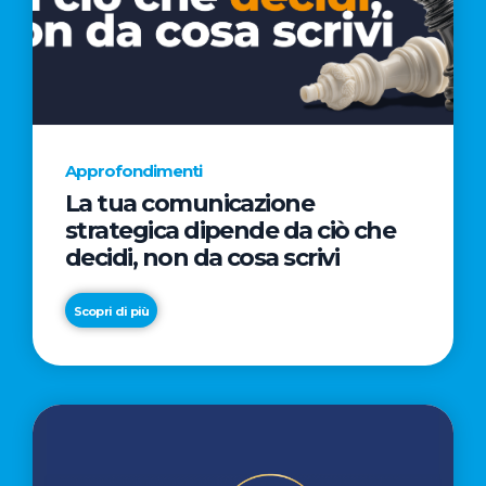
euro
D'AMORE
AL
CINEMA
NELLA
CAMPAGNA
DIRETTA
Approfondimenti
DAL
La tua comunicazione
REGISTA
strategica dipende da ciò che
PREMIO
decidi, non da cosa scrivi
OSCAR®
TAIKA
Scopri di più
WAITITI