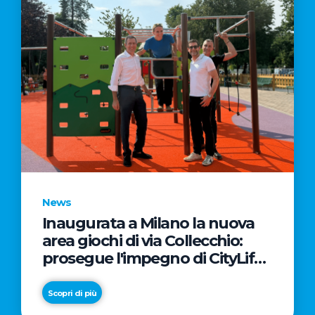
News
Inaugurata a Milano la nuova
area giochi di via Collecchio:
prosegue l'impegno di CityLife
e SmartCityLife per gli spazi
pubblici del Municipio 8
Scopri di più