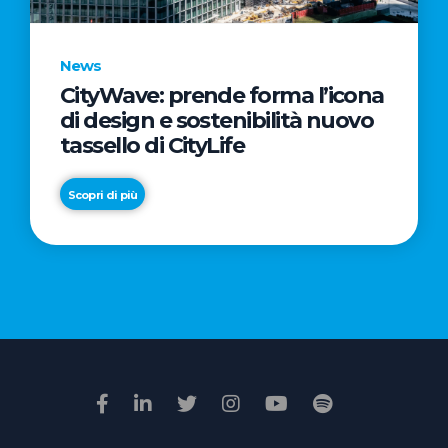
News
CityWave: prende forma l’icona
News
di design e sostenibilità nuovo
Premio
tassello di CityLife
Film
Impresa
Scopri di più
2026:
“Passione
Scopri di più
di
famiglia”
vince
il
voto
della
giuria
popolare