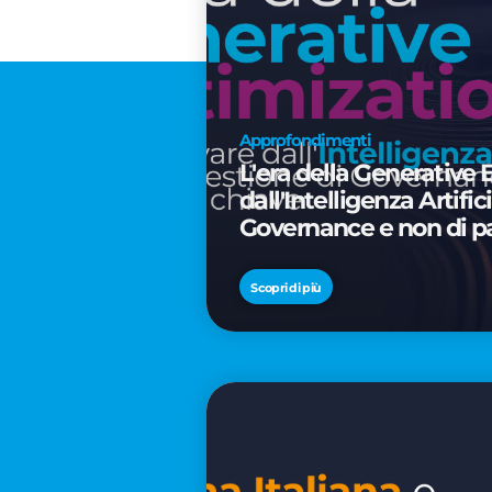
Approfondimenti
L'era della Generative 
dall'Intelligenza Artifi
Governance e non di p
Scopri di più