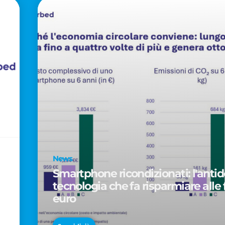
News
Smartphone ricondizionati: l'antido
tecnologia che fa risparmiare alle 
euro