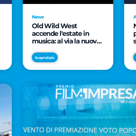
News
A
Old Wild West
accende l'estate in
musica: al via la nuova
edizione di "Music Star"
e le prestigiose
Scopri di più
partnership con Radio
Italia e Live Nation