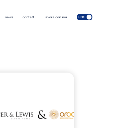
news
contatti
lavora con noi