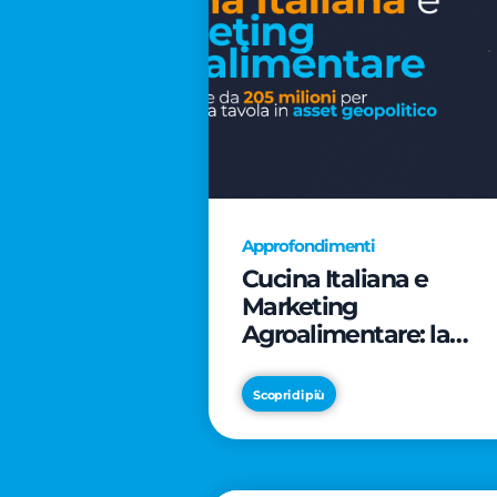
Approfondimenti
Cucina Italiana e
Marketing
Agroalimentare: la
rivoluzione da 205
milioni per trasformar
Scopri di più
la tavola in asset
geopolitico