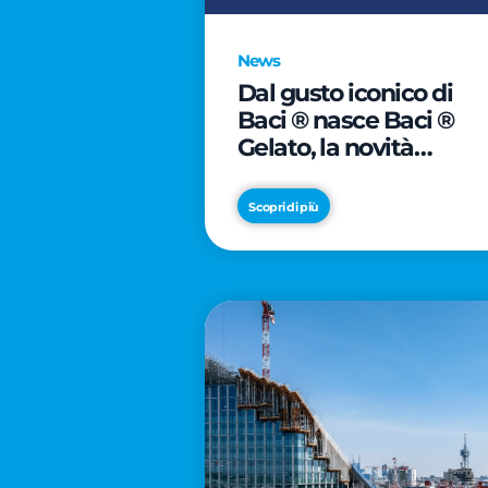
News
Dal gusto iconico di
Baci ® nasce Baci ®
Gelato, la novità
firmata Froneri
Scopri di più