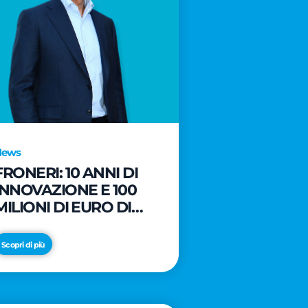
News
FRONERI: 10 ANNI DI
INNOVAZIONE E 100
MILIONI DI EURO DI
NUOVI INVESTIMENTI
PER LO SVILUPPO DEL
Scopri di più
MERCATO ITALIANO
DEL GELATO