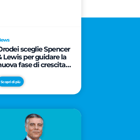
News
Orodei sceglie Spencer
& Lewis per guidare la
nuova fase di crescita e
di posizionamento del
brand
Scopri di più