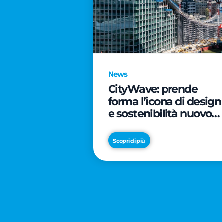
News
CityWave: prende
forma l’icona di design
e sostenibilità nuovo
tassello di CityLife
Scopri di più