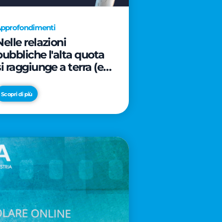
pprofondimenti
Nelle relazioni
pubbliche l'alta quota
si raggiunge a terra (e
davanti ad un caffè)
Scopri di più