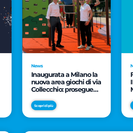
News
Inaugurata a Milano la
nuova area giochi di via
Collecchio: prosegue
l'impegno di CityLife e
e
SmartCityLife per gli
Scopri di più
spazi pubblici del
Municipio 8