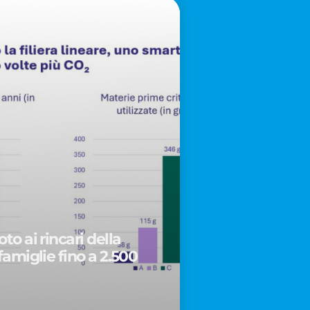
to ai rincari della
famiglie fino a 2.500