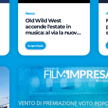
News
A
Old Wild West
accende l'estate in
musica: al via la nuova
edizione di "Music Star"
e le prestigiose
Scopri di più
partnership con Radio
Italia e Live Nation