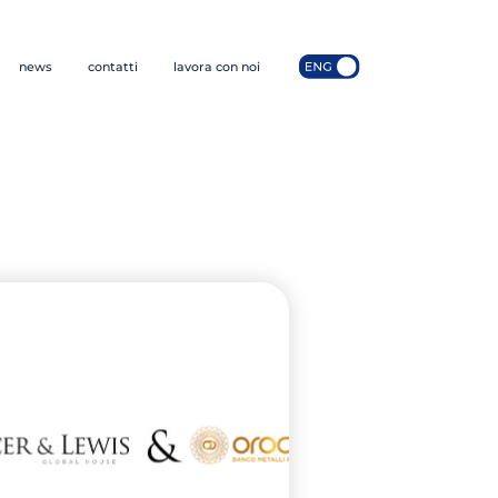
news
contatti
lavora con noi