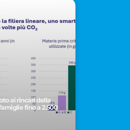
to ai rincari della
famiglie fino a 2.500