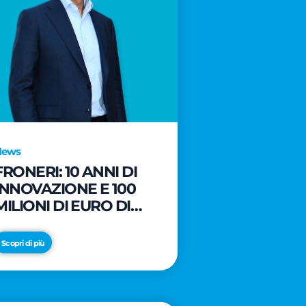
News
FRONERI: 10 ANNI DI
INNOVAZIONE E 100
MILIONI DI EURO DI
NUOVI INVESTIMENTI
PER LO SVILUPPO DEL
Scopri di più
MERCATO ITALIANO
DEL GELATO