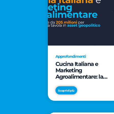
Approfondimenti
Cucina Italiana e
Marketing
Agroalimentare: la
rivoluzione da 205
milioni per trasformar
Scopri di più
la tavola in asset
geopolitico