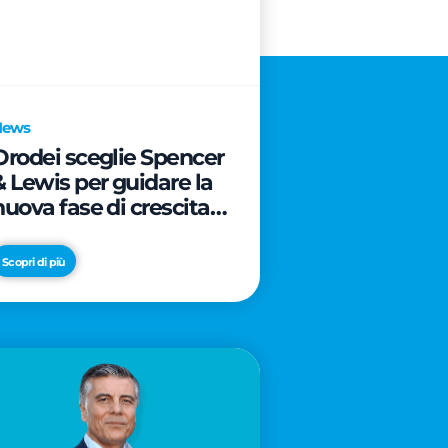
News
Orodei sceglie Spencer
& Lewis per guidare la
nuova fase di crescita e
di posizionamento del
brand
Scopri di più