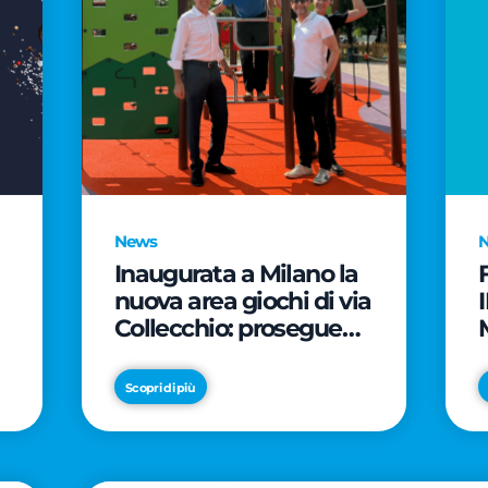
News
Inaugurata a Milano la
nuova area giochi di via
Collecchio: prosegue
l'impegno di CityLife e
e
SmartCityLife per gli
Scopri di più
spazi pubblici del
Municipio 8