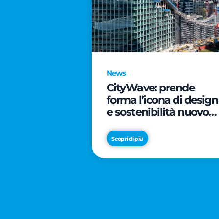
News
CityWave: prende
forma l’icona di design
e sostenibilità nuovo
tassello di CityLife
Scopri di più