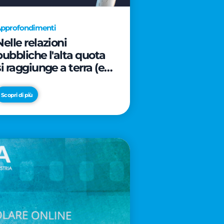
pprofondimenti
Nelle relazioni
pubbliche l'alta quota
si raggiunge a terra (e
davanti ad un caffè)
Scopri di più