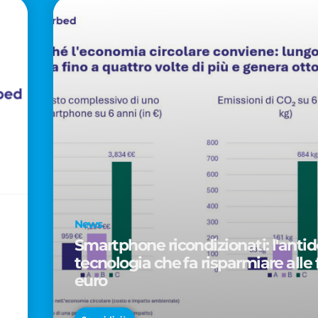
News
Smartphone ricondizionati: l'antido
tecnologia che fa risparmiare alle 
euro