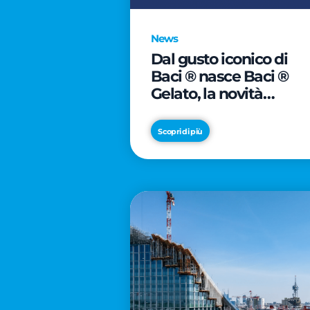
News
Dal gusto iconico di
Baci ® nasce Baci ®
Gelato, la novità
firmata Froneri
Scopri di più