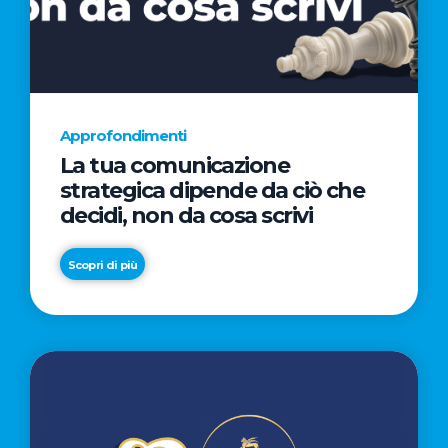
AL
CINEMA
NELLA
CAMPAGNA
DIRETTA
Approfondimenti
DAL
La tua comunicazione
REGISTA
strategica dipende da ciò che
PREMIO
decidi, non da cosa scrivi
OSCAR®
TAIKA
Scopri di più
WAITITI