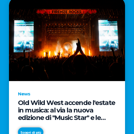
News
Old Wild West accende l'estate
in musica: al via la nuova
edizione di "Music Star" e le
prestigiose partnership con
Radio Italia e Live Nation
Scopri di più