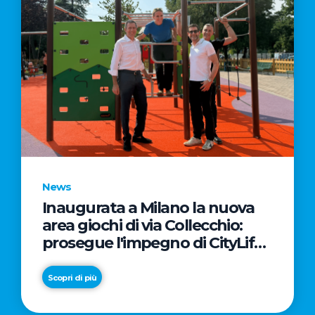
News
Inaugurata a Milano la nuova
area giochi di via Collecchio:
prosegue l'impegno di CityLife
e SmartCityLife per gli spazi
pubblici del Municipio 8
Scopri di più