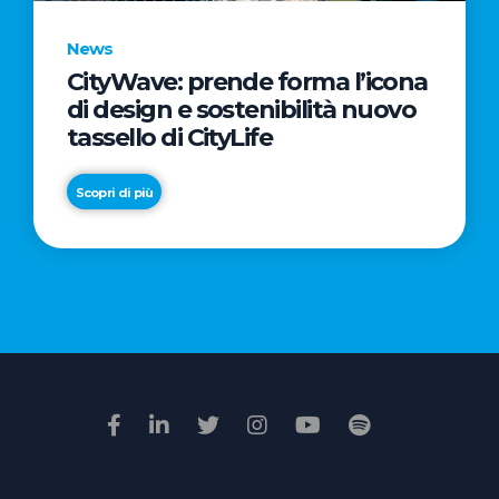
News
CityWave: prende forma l’icona
News
di design e sostenibilità nuovo
Premio
tassello di CityLife
Film
Impresa
Scopri di più
2026:
“Passione
Scopri di più
di
famiglia”
vince
il
voto
della
giuria
popolare
online