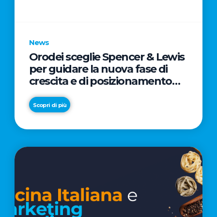
parole
chiave
News
Orodei sceglie Spencer & Lewis
per guidare la nuova fase di
crescita e di posizionamento
del brand
Scopri di più