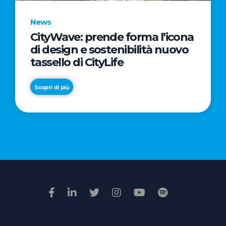
News
CityWave: prende forma l’icona
News
di design e sostenibilità nuovo
Premio
tassello di CityLife
Film
Impresa
Scopri di più
2026:
“Passione
Scopri di più
di
famiglia”
vince
il
voto
della
giuria
popolare
online