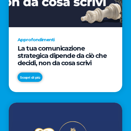
AL
CINEMA
NELLA
CAMPAGNA
DIRETTA
Approfondimenti
DAL
La tua comunicazione
REGISTA
strategica dipende da ciò che
PREMIO
decidi, non da cosa scrivi
OSCAR®
TAIKA
Scopri di più
WAITITI