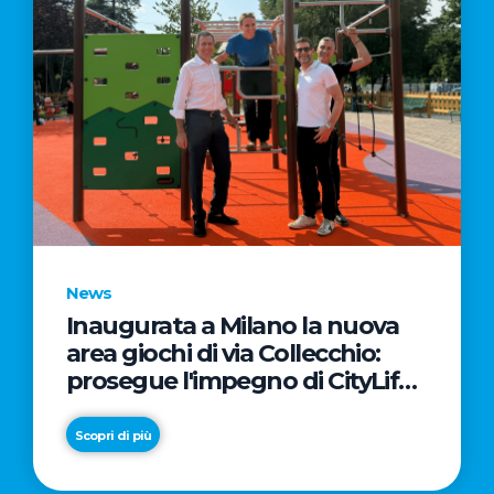
News
Inaugurata a Milano la nuova
area giochi di via Collecchio:
prosegue l'impegno di CityLife
e SmartCityLife per gli spazi
pubblici del Municipio 8
Scopri di più