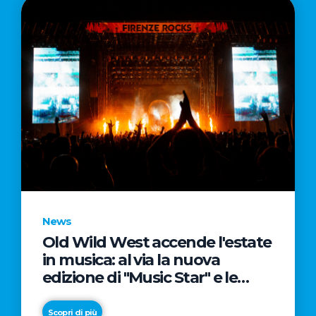
News
Old Wild West accende l'estate
in musica: al via la nuova
edizione di "Music Star" e le
prestigiose partnership con
Radio Italia e Live Nation
Scopri di più