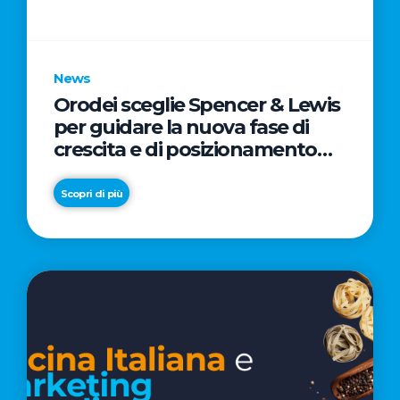
parole
chiave
News
Orodei sceglie Spencer & Lewis
per guidare la nuova fase di
crescita e di posizionamento
del brand
Scopri di più