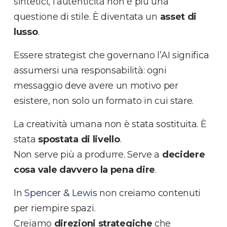
sintetici, l’autenticità non è più una
questione di stile. È diventata un
asset di
lusso
.
Essere strategist che governano l’AI significa
assumersi una responsabilità:
ogni
messaggio deve avere un motivo per
esistere, non solo un formato in cui stare.
La creatività umana non è stata sostituita. È
stata
spostata di livello
.
Non serve più a produrre. Serve a
decidere
cosa vale davvero la pena dire
.
In
Spencer & Lewis
non creiamo contenuti
per riempire spazi.
Creiamo
direzioni strategiche
che