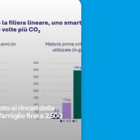
to ai rincari della
famiglie fino a 2.500