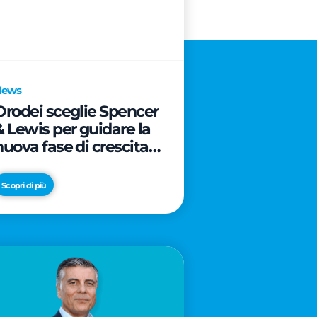
News
Orodei sceglie Spencer
& Lewis per guidare la
nuova fase di crescita e
di posizionamento del
brand
Scopri di più