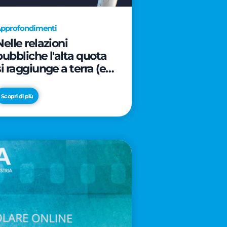
pprofondimenti
Nelle relazioni
pubbliche l'alta quota
si raggiunge a terra (e
davanti ad un caffè)
Scopri di più