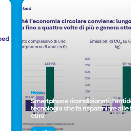
News
Smartphone ricondizionati: l'antido
tecnologia che fa risparmiare alle 
euro