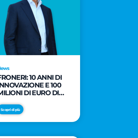
News
FRONERI: 10 ANNI DI
INNOVAZIONE E 100
MILIONI DI EURO DI
NUOVI INVESTIMENTI
PER LO SVILUPPO DEL
Scopri di più
MERCATO ITALIANO
DEL GELATO