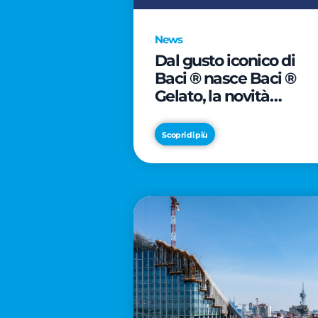
News
Dal gusto iconico di
Baci ® nasce Baci ®
Gelato, la novità
firmata Froneri
Scopri di più