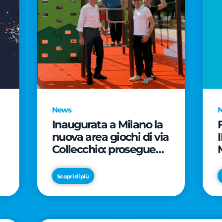
News
Inaugurata a Milano la
nuova area giochi di via
Collecchio: prosegue
l'impegno di CityLife e
e
SmartCityLife per gli
Scopri di più
spazi pubblici del
Municipio 8