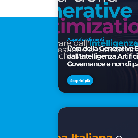
Approfondimenti
L'era della Generative 
dall'Intelligenza Artifi
Governance e non di p
Scopri di più