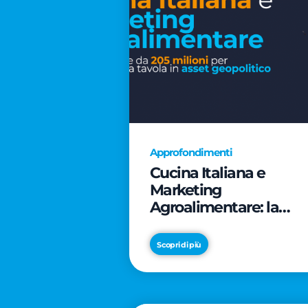
Approfondimenti
Cucina Italiana e
Marketing
Agroalimentare: la
rivoluzione da 205
milioni per trasformar
Scopri di più
la tavola in asset
geopolitico