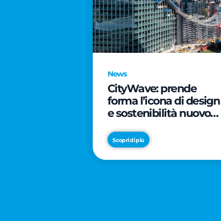
News
CityWave: prende
forma l’icona di design
e sostenibilità nuovo
tassello di CityLife
Scopri di più