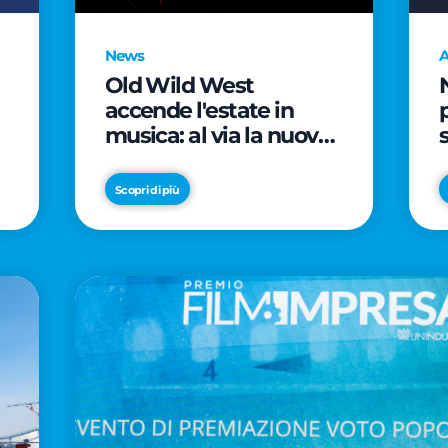
News
A
Old Wild West
accende l'estate in
musica: al via la nuova
edizione di "Music Star"
e le prestigiose
Scopri di più
partnership con Radio
Italia e Live Nation