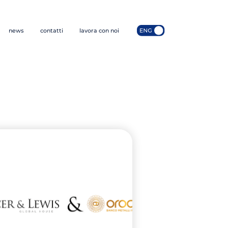
news
contatti
lavora con noi