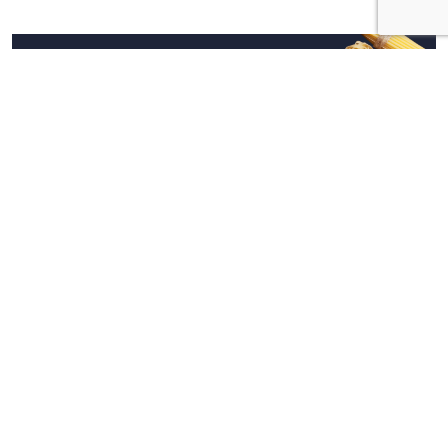
chiave
Approfondimenti
Cucina Italiana e Marketing
Agroalimentare: la rivoluzione da 205
milioni per trasformare la tavola in asset
geopolitico