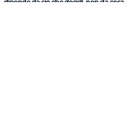
dipende da ciò che decidi, non da cosa
scrivi
Approfondimenti
Nelle relazioni pubbliche l'alta quota si
raggiunge a terra (e davanti ad un caffè)