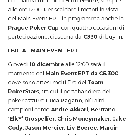
che partirà mercoledì
9 dicembre
, sempre
alle ore 12:00. Per scaldare i motori in vista
del Main Event EPT, in programma anche la
Prague Poker Cup
, con quattro occasioni di
partecipazione, ciascuna da
€330
di buy-in.
I BIG AL MAIN EVENT EPT
Giovedì
10 dicembre
alle 12:00 sarà il
momento del
Main Event EPT da
€5.300
,
dove sono attesi molti Pro del
Team
PokerStars
, tra cui il portabandiera del
poker azzurro
Luca Pagano
, più altri
campioni come
Andre Akkari
,
Bertrand
‘ElkY’ Grospellier
,
Chris Moneymaker
,
Jake
Cody
,
Jason
Mercier
,
Liv
Boeree
,
Marcin