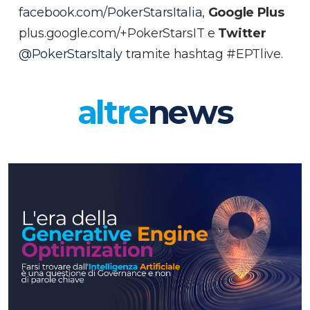
facebook.com/PokerStarsItalia
,
Google Plus
plus.google.com/+PokerStarsIT e
Twitter
@PokerStarsItaly
tramite hashtag #EPTlive.
altre
news