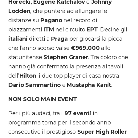
Horecki
,
Eugene
Katchalov
e
Johnny
Lodden
, che punterà ad allungare le
distanze su
Pagano
nel record di
piazzamenti
ITM
nel circuito
EPT
. Decine gli
italiani
diretti a
Praga
per giocarsi la picca
che l’anno scorso valse
€969.000
allo
statunitense
Stephen
Graner
. Tra coloro che
hanno già confermato la presenza ai tavoli
dell’
Hilton
, i due top player di casa nostra
Dario Sammartino
e
Mustapha Kanit
.
NON SOLO MAIN EVENT
Per i più audaci, tra i
97 eventi
in
programma torna per il secondo anno
consecutivo il prestigioso
Super High Roller